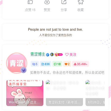
点赞
15
赞赏
分享
收藏
People are not just to love and live.
人不是仅仅为了爱而生存的
青涩博主
关注
5
836
18
2
35.4W+
如果你不去试，你永远也不知道结果，所以去试试吧
WordPress和子比主题模板&网站美化方法教程-已更新到:23-01-8
青涩码支付（新年活动）