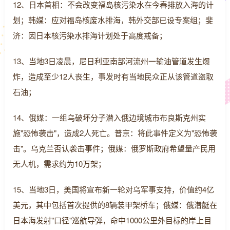
12、日本首相：不会改变福岛核污染水在今春排放入海的计
划；韩媒：应对福岛核废水排海，韩外交部已设专案组；斐
济：因日本核污染水排海计划处于高度戒备；
13、当地3日凌晨，尼日利亚南部河流州一输油管道发生爆
炸，造成至少12人丧生，事发时有当地民众正从该管道盗取
石油；
14、俄媒：一组乌破坏分子潜入俄边境城市布良斯克州实
施"恐怖袭击"，造成2人死亡。普京：将此事件定义为"恐怖袭
击"。乌克兰否认袭击事件；俄媒：俄罗斯政府希望量产民用
无人机，需求约为10万架；
15、当地3日，美国将宣布新一轮对乌军事支持，价值约4亿
美元，其中包括首次提供的8辆装甲架桥车；俄媒：俄潜艇在
日本海发射"口径"巡航导弹，命中1000公里外目标的岸上目