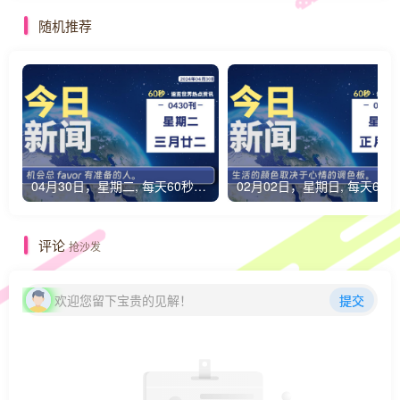
随机推荐
04月30日，星期二, 每天60秒读懂全世界！
0
评论
抢沙发
欢迎您留下宝贵的见解！
提交