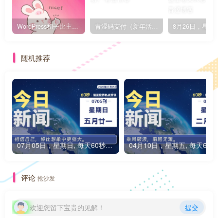
WordPress和子比主题模板&网站美化方法教程-已更新到:23-01-8
青涩码支付（新年活动）
随机推荐
07月05日，星期日, 每天60秒读懂全世界！
0
评论
抢沙发
欢迎您留下宝贵的见解！
提交