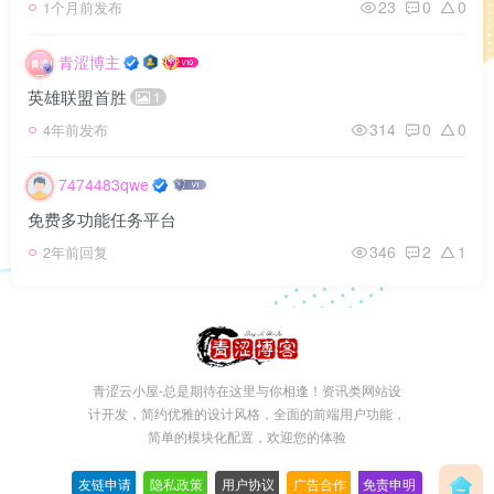
23
0
0
1个月前发布
青涩博主
英雄联盟首胜
1
314
0
0
4年前发布
7474483qwe
免费多功能任务平台
346
2
1
2年前回复
青涩云小屋-总是期待在这里与你相逢！资讯类网站设
计开发，简约优雅的设计风格，全面的前端用户功能，
简单的模块化配置，欢迎您的体验
友链申请
-
隐私政策
-
用户协议
-
广告合作
-
免责申明