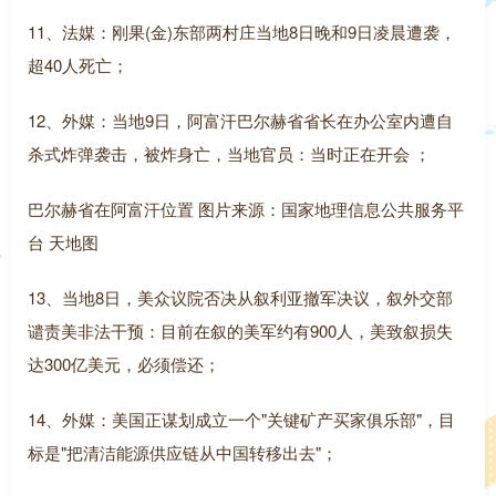
11、法媒：刚果(金)东部两村庄当地8日晚和9日凌晨遭袭，
超40人死亡；
12、外媒：当地9日，阿富汗巴尔赫省省长在办公室内遭自
杀式炸弹袭击，被炸身亡，当地官员：当时正在开会 ；
巴尔赫省在阿富汗位置 图片来源：国家地理信息公共服务平
台 天地图
13、当地8日，美众议院否决从叙利亚撤军决议，叙外交部
谴责美非法干预：目前在叙的美军约有900人，美致叙损失
达300亿美元，必须偿还；
14、外媒：美国正谋划成立一个"关键矿产买家俱乐部"，目
标是"把清洁能源供应链从中国转移出去"；