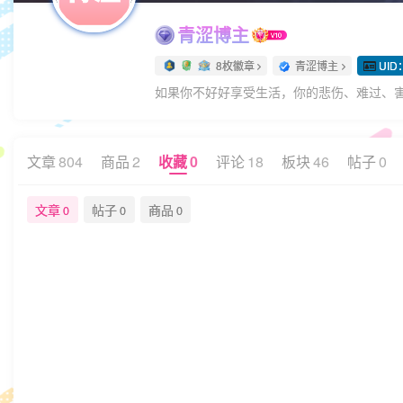
青涩博主
8枚徽章
青涩博主
UID
如果你不好好享受生活，你的悲伤、难过、
文章
804
商品
2
收藏
0
评论
18
板块
46
帖子
0
文章
帖子
商品
0
0
0