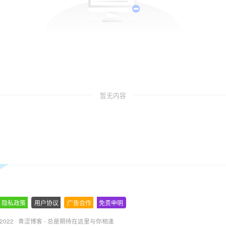
暂无内容
隐私政策
-
用户协议
-
广告合作
-
免责申明
 2022 ·
青涩博客 - 总是期待在这里与你相逢