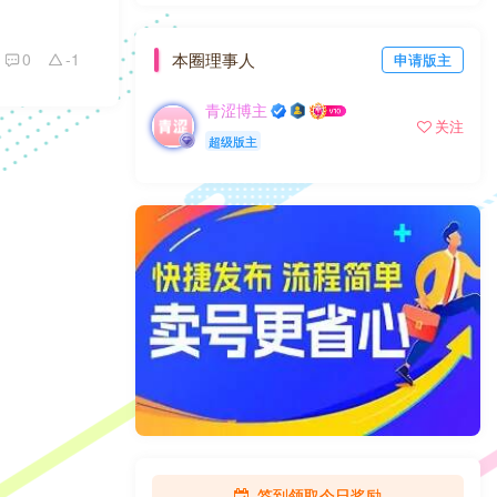
0
-1
本圈理事人
申请版主
青涩博主
关注
超级版主
签到领取今日奖励