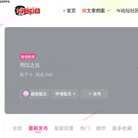
首页
文章档案
论坛社
角色扮演
明日之后
帖子 0
阅读 942
超级版主
申请版主
发布
全部
最新发布
最新回复
热门
精华
最多收藏