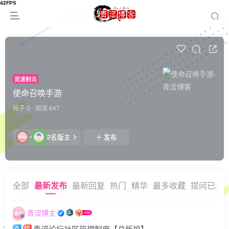
竞速射击
使命召唤手游
帖子 0
阅读 647
2名版主
发布
全部
最新发布
最新回复
热门
精华
最多收藏
提问已解
青涩博主
青涩论坛社区管理制度【总版规】
精