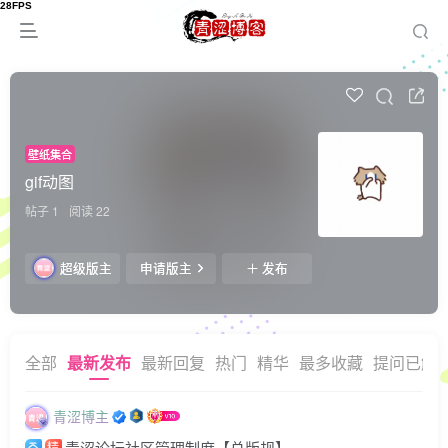
壁纸集合
gif动图
帖子 1
阅读 22
超级版主
申请版主
发布
全部
最新发布
最新回复
热门
精华
最多收藏
提问已解
青涩博主
青涩论坛社区管理制度【总版规】
精