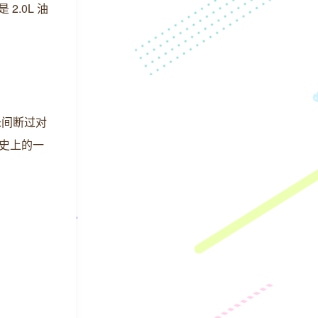
2.0L 油
未间断过对
历史上的一