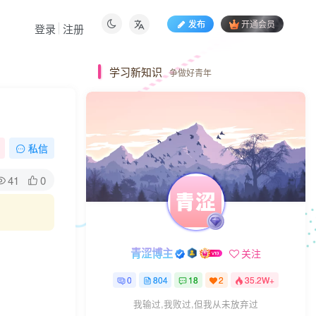
发布
开通会员
登录
注册
学习新知识
争做好青年
私信
41
0
青涩博主
关注
0
804
18
2
35.2W+
我输过,我败过,但我从未放弃过