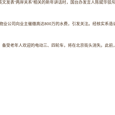
到蔡英文发表“两岸关系”相关的新年讲话时，国台办发言人陈斌华驳
区的物业公司向业主催缴高达800万的水费，引发关注。经核实系造
1日起，备受老年人欢迎的电动三、四轮车，将在北京街头消失。此前