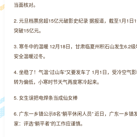
当面核对。
2. 元旦档票房超15亿元破影史纪录 据报道，截至1月1日19
突破15亿元。
3. 寒冬中的温暖 12月18日，甘肃临夏州积石山发生
安全温暖过冬。
4. 坐稳了！气温“过山车”又要发车了 1月1日，受冷
转为偏低，小寒时节天气再度寒冷起来。
5. 女生误把电焊条当成仙女棒
6. 广东一乡镇公示8名“躺平休闲人员” 近日，广东一
家：评选“躺平者”的工作应谨慎。