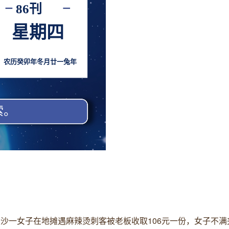
湖南长沙一女子在地摊遇麻辣烫刺客被老板收取106元一份，女子不