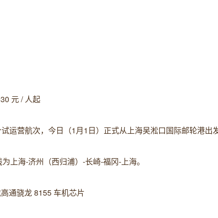
 元 / 人起
两个试运营航次，今日（1月1日）正式从上海吴淞口国际邮轮港出
晚，航线为上海-济州（西归浦）-长崎-福冈-上海。
载高通骁龙 8155 车机芯片