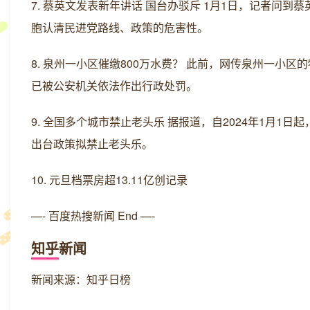
7. 蔡英文发表新年讲话 国台办驳斥 1月1日，记者问
胞认清民进党路线、政策的危害性。
8. 泉州一小区催缴800万水费？ 此前，网传泉州一小
已被公安机关依法作出行政处罚。
9. 全国多个城市禁止老头乐 据报道，自2024年1月
出台政策拟禁止老头乐。
10. 元旦档票房超13.11亿创记录
—- 百度热搜新闻 End —-
知乎新闻
新闻来源：知乎日榜