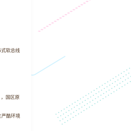
布式软总线
》，国区原
在严酷环境