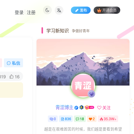
发布
开通会员
登录
注册
学习新知识
争做好青年
私信
319
16
青涩博主
关注
0
836
18
2
35.3W+
越是在艰难困苦的时候，我们越是要看到希望