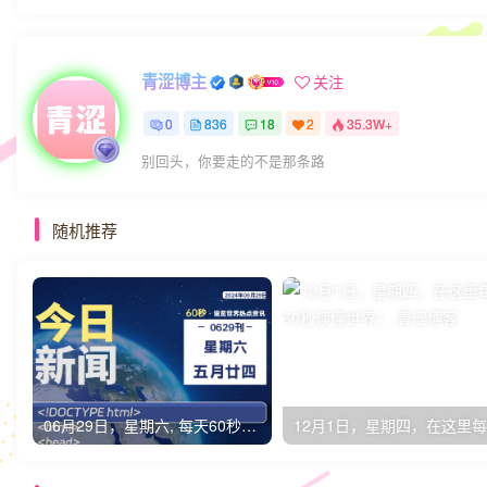
青涩博主
关注
0
836
18
2
35.3W+
别回头，你要走的不是那条路
随机推荐
06月29日，星期六, 每天60秒读懂全世界！