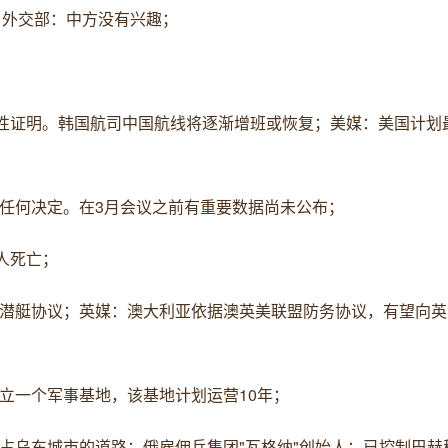
，外交部：中方没有兴趣；
阴性证明。韩国航司中国航线将逐渐增班或恢复；美媒：美国计划最
出任何决定。在3月会议之前有重要数据尚未公布；
人死亡；
核潜艇协议；英媒：澳大利亚依据澳英美联盟防务协议，有望向英
立一个军事基地，该基地计划运营10年；
占乌东城市的道路；俄雇佣兵集团"瓦格纳"创始人：已控制巴赫