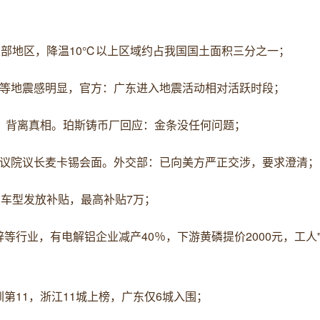
大部地区，降温10℃以上区域约占我国国土面积三分之一；
角等地震感明显，官方：广东进入地震活动相对活跃时段；
条"：背离真相。珀斯铸币厂回应：金条没任何问题；
众议院议长麦卡锡会面。外交部：已向美方严正交涉，要求澄清；
系车型发放补贴，最高补贴7万；
行业，有电解铝企业减产40％，下游黄磷提价2000元，工人"
；
圳第11，浙江11城上榜，广东仅6城入围；