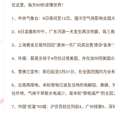
在这里，每天60秒读懂世界！
1、中央气象台：8日夜间至12日，强冷空气将影响全国
2、8日凌晨和中午，广东河源一天发生两次地震，珠三
3、上海黄金交易所回应"澳洲一币厂向其出售'掺杂'金
4、外媒：蔡英文将于4月份过境美国，并在加州同美国
5、雪佛兰宣布：即日起至3月31日，在全国范围内为全
6、云南再限电，本轮限电已波及当地的电解铝、黄磷、锌等
往外地，气候干旱致水电减少，是本轮"限电减产"的主因
7、中国"民富"50城：沪京苏杭位列前4，广州排第5，深