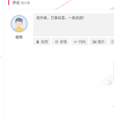
评论
抢沙发
昵称
昵称
表情
代码
图片