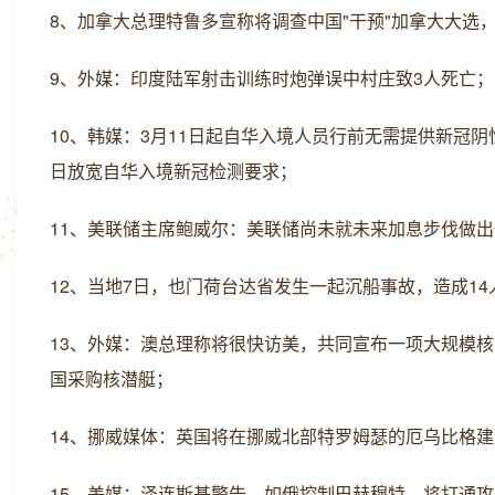
8、加拿大总理特鲁多宣称将调查中国"干预"加拿大大选
9、外媒：印度陆军射击训练时炮弹误中村庄致3人死亡；
10、韩媒：3月11日起自华入境人员行前无需提供新冠
日放宽自华入境新冠检测要求；
11、美联储主席鲍威尔：美联储尚未就未来加息步伐做
12、当地7日，也门荷台达省发生一起沉船事故，造成14
13、外媒：澳总理称将很快访美，共同宣布一项大规模
国采购核潜艇；
14、挪威媒体：英国将在挪威北部特罗姆瑟的厄乌比格建
15、美媒：泽连斯基警告，如俄控制巴赫穆特，将打通攻