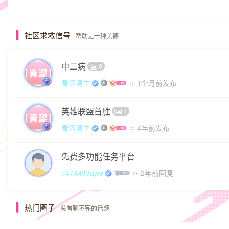
社区求救信号
帮助是一种美德
中二病
9
青涩博主
1个月前发布
英雄联盟首胜
1
青涩博主
4年前发布
免费多功能任务平台
7474483qwe
2年前回复
热门圈子
总有聊不完的话题