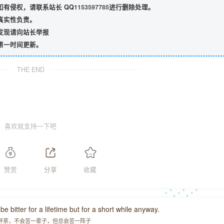
有侵权，请联系站长 QQ
1153597785
进行删除处理。
真实性负责。
发现请向站长举报
第一时间更新。
THE END
喜欢就支持一下吧
赞赏
分享
收藏
t be bitter for a lifetime but for a short while anyway.
杯茶，不会苦一辈子，但总会苦一阵子