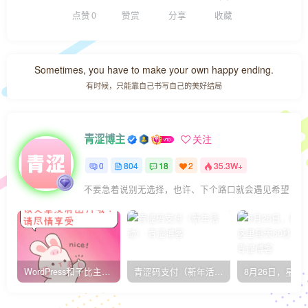
点赞
0
赞赏
分享
收藏
Sometimes, you have to make your own happy ending.
有时候，只能靠自己书写自己的美好结局
青涩博主
关注
0
804
18
2
35.3W+
不要急着说别无选择，也许、下个路口就会遇见希望
WordPress和子比主题模板&网站美化方法教程-已更新到:23-01-8
青涩码支付（新年活动）