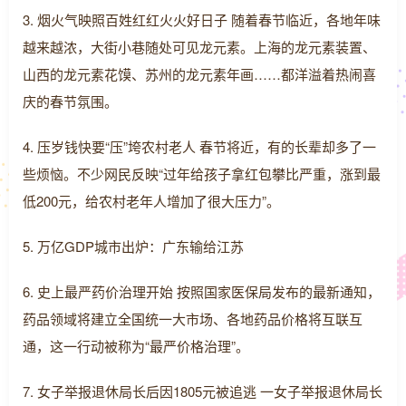
3. 烟火气映照百姓红红火火好日子 随着春节临近，各地年味
越来越浓，大街小巷随处可见龙元素。上海的龙元素装置、
山西的龙元素花馍、苏州的龙元素年画……都洋溢着热闹喜
庆的春节氛围。
4. 压岁钱快要“压”垮农村老人 春节将近，有的长辈却多了一
些烦恼。不少网民反映“过年给孩子拿红包攀比严重，涨到最
低200元，给农村老年人增加了很大压力”。
5. 万亿GDP城市出炉：广东输给江苏
6. 史上最严药价治理开始 按照国家医保局发布的最新通知，
药品领域将建立全国统一大市场、各地药品价格将互联互
通，这一行动被称为“最严价格治理”。
7. 女子举报退休局长后因1805元被追逃 一女子举报退休局长