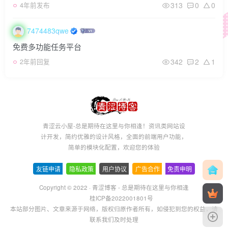
313
0
0
4年前发布
7474483qwe
免费多功能任务平台
342
2
1
2年前回复
青涩云小屋-总是期待在这里与你相逢！资讯类网站设
计开发，简约优雅的设计风格，全面的前端用户功能，
简单的模块化配置，欢迎您的体验
友链申请
-
隐私政策
-
用户协议
-
广告合作
-
免责申明
Copyright © 2022 ·
青涩博客 - 总是期待在这里与你相逢
桂ICP备2022001801号
本站部分图片、文章来源于网络，版权归原作者所有，如侵犯到您的权益，请
联系我们及时处理