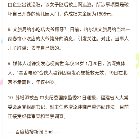
由企业出钱退赃，该女子随后被上网追逃，所涉事项竟是破
坏自己开办的幼儿园大门，造成损失金额为1805元。
8. 文旅局给小吃店大爷镶牙？ 日前，哈尔滨文旅局给当地一
家春饼小吃店的大爷镶牙的消息，引发关注。对此，当事人
儿子辟谣：去年自己镶的。
9. 媒体人赵铮突发心梗离世 年仅44岁 1月20日，资深媒体
人、“毒舌电影”合伙人赵铮因突发心梗抢救无效，19日在北
京不幸离世，年仅44岁。
10. 苏增添被查 中央纪委国家监委21日通报，福建省人大常
委会原党组副书记、副主任苏增添涉嫌严重违纪违法，目前
正接受纪律审查和监察调查。
—- 百度热搜新闻 End —-