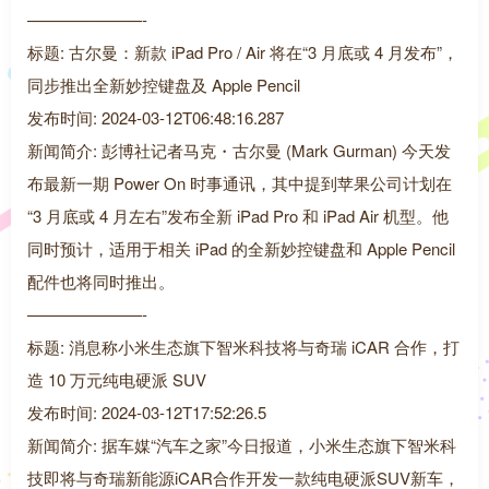
———————-
标题: 古尔曼：新款 iPad Pro / Air 将在“3 月底或 4 月发布”，
同步推出全新妙控键盘及 Apple Pencil
发布时间: 2024-03-12T06:48:16.287
新闻简介: 彭博社记者马克・古尔曼 (Mark Gurman) 今天发
布最新一期 Power On 时事通讯，其中提到苹果公司计划在
“3 月底或 4 月左右”发布全新 iPad Pro 和 iPad Air 机型。他
同时预计，适用于相关 iPad 的全新妙控键盘和 Apple Pencil
配件也将同时推出。
———————-
标题: 消息称小米生态旗下智米科技将与奇瑞 iCAR 合作，打
造 10 万元纯电硬派 SUV
发布时间: 2024-03-12T17:52:26.5
新闻简介: 据车媒“汽车之家”今日报道，小米生态旗下智米科
技即将与奇瑞新能源iCAR合作开发一款纯电硬派SUV新车，