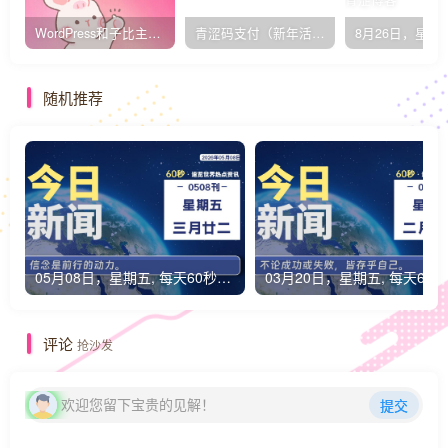
WordPress和子比主题模板&网站美化方法教程-已更新到:23-01-8
青涩码支付（新年活动）
随机推荐
05月08日，星期五, 每天60秒读懂全世界！
0
评论
抢沙发
欢迎您留下宝贵的见解！
提交