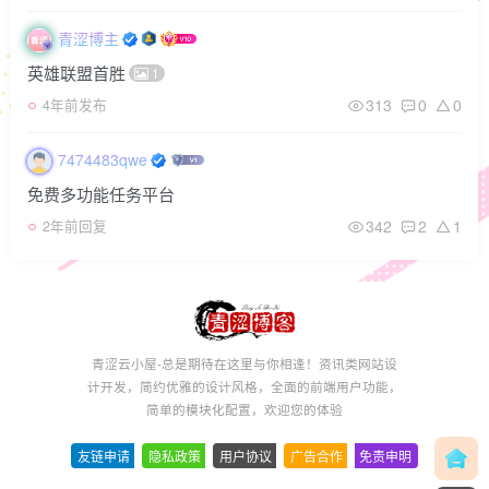
青涩博主
英雄联盟首胜
1
313
0
0
4年前发布
7474483qwe
免费多功能任务平台
342
2
1
2年前回复
青涩云小屋-总是期待在这里与你相逢！资讯类网站设
计开发，简约优雅的设计风格，全面的前端用户功能，
简单的模块化配置，欢迎您的体验
友链申请
-
隐私政策
-
用户协议
-
广告合作
-
免责申明