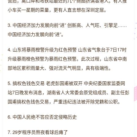
营后，离口岸和地铁站最近的几个商圈挤满香港人。有人推
小车买一星期的菜量，更有人直言想在深圳定居。
3. 中国经济加力发展向前“进” 创新高、人气旺、引擎足……
中国经济加力发展向前“进”。
4. 山东将暴雨橙警升级为红色预警 山东省气象台于7日17时
升级暴雨橙色预警为暴雨红色预警。此次过程，山东省中南
部地区累积雨量大、强对流天气明显，具有极端性。
5. 搞权色钱色交易 老虎彭国甫被双开 中央纪委国家监委网
站7日晚发布消息，湖南省人大常委会原党组成员、副主任彭
国甫搞权色钱色交易，严重违纪违法被开除党籍和公职。
6. 中国人民绝不答应否定侵略历史
7. 29岁程序员熬夜看球后瘫了