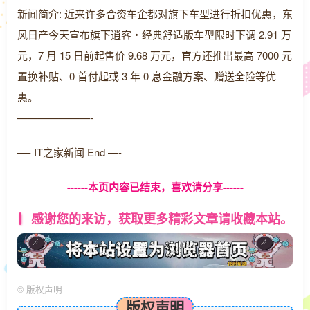
新闻简介: 近来许多合资车企都对旗下车型进行折扣优惠，东
风日产今天宣布旗下逍客・经典舒适版车型限时下调 2.91 万
元，7 月 15 日前起售价 9.68 万元，官方还推出最高 7000 元
置换补贴、0 首付起或 3 年 0 息金融方案、赠送全险等优
惠。
———————-
—- IT之家新闻 End —-
------本页内容已结束，喜欢请分享------
感谢您的来访，获取更多精彩文章请收藏本站。
©
版权声明
版权声明