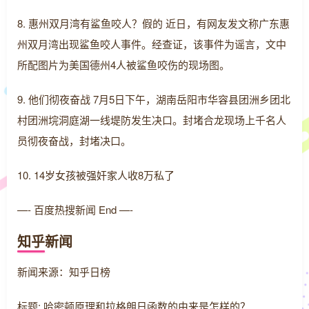
8. 惠州双月湾有鲨鱼咬人？假的 近日，有网友发文称广东惠
州双月湾出现鲨鱼咬人事件。经查证，该事件为谣言，文中
所配图片为美国德州4人被鲨鱼咬伤的现场图。
9. 他们彻夜奋战 7月5日下午，湖南岳阳市华容县团洲乡团北
村团洲垸洞庭湖一线堤防发生决口。封堵合龙现场上千名人
员彻夜奋战，封堵决口。
10. 14岁女孩被强奸家人收8万私了
—- 百度热搜新闻 End —-
知乎新闻
新闻来源：知乎日榜
标题: 哈密顿原理和拉格朗日函数的由来是怎样的？