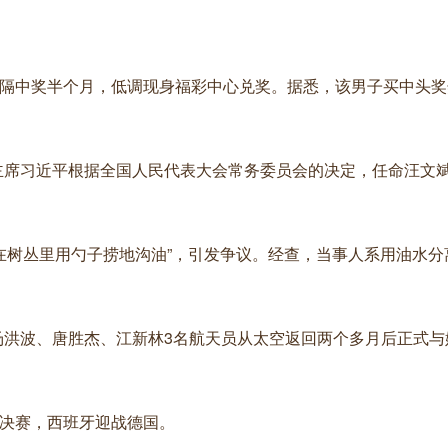
男子时隔中奖半个月，低调现身福彩中心兑奖。据悉，该男子买中头奖
和国主席习近平根据全国人民代表大会常务委员会的决定，任命汪文
师蹲在树丛里用勺子捞地沟油”，引发争议。经查，当事人系用油水
乘组汤洪波、唐胜杰、江新林3名航天员从太空返回两个多月后正式
杯1/4决赛，西班牙迎战德国。