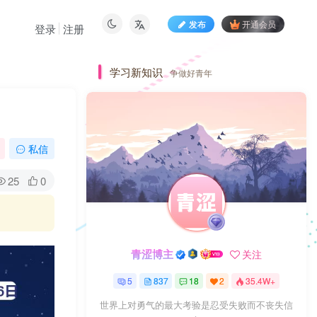
发布
开通会员
登录
注册
学习新知识
争做好青年
私信
25
0
青涩博主
关注
5
837
18
2
35.4W+
世界上对勇气的最大考验是忍受失败而不丧失信