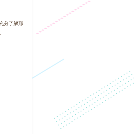
有充分了解邢
。