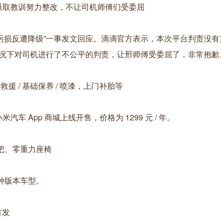
吸取教训努力整改，不让司机师傅们受委屈
被乘客污损反遭降级”一事发文回应。滴滴官方表示，本次平台判责没
况下对司机进行了不公平的判责，让邢师傅受委屈了，非常抱歉
故救援 / 基础保养 / 喷漆，上门补胎等
 App 商城上线开售，价格为 1299 元 / 年。
档把、零重力座椅
两种版本车型。
首发