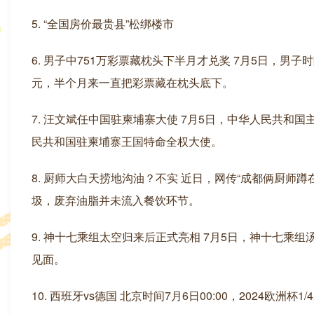
5. “全国房价最贵县”松绑楼市
6. 男子中751万彩票藏枕头下半月才兑奖 7月5日，
元，半个月来一直把彩票藏在枕头底下。
7. 汪文斌任中国驻柬埔寨大使 7月5日，中华人民共
民共和国驻柬埔寨王国特命全权大使。
8. 厨师大白天捞地沟油？不实 近日，网传“成都俩厨
圾，废弃油脂并未流入餐饮环节。
9. 神十七乘组太空归来后正式亮相 7月5日，神十七
见面。
10. 西班牙vs德国 北京时间7月6日00:00，2024欧洲