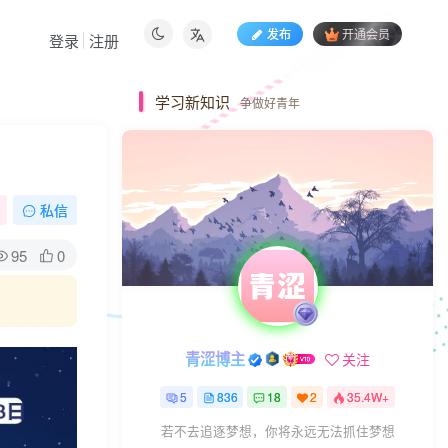
发布
开通会员
登录
注册
学习新知识
争做好青年
私信
95
0
青涩博主
关注
5
836
18
2
35.4W+
若不去追逐梦想，你将永远无法抓住梦想