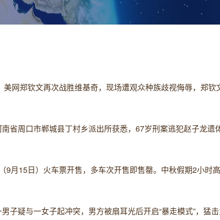
2日，美网郑钦文再次战胜维基奇，现场遭观众种族歧视侮辱，郑钦
从河南省周口市郸城县丁村乡派出所获悉，67岁刑案逃犯赵子龙遗
首日（9月15日）火车票开售，多车次开售即售罄。中秋假期2小时
迁一男子疑与一女子起冲突，男方被扇耳光后开启“暴走模式”，猛