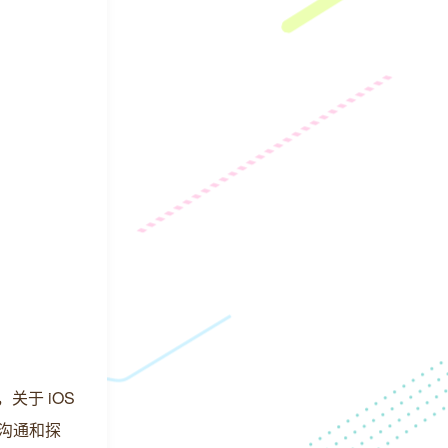
关于 iOS
沟通和探