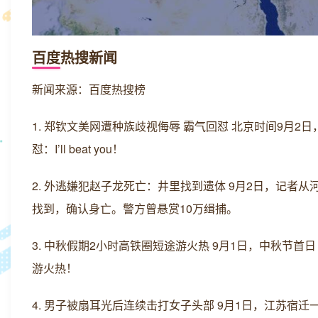
百度热搜新闻
新闻来源：百度热搜榜
1. 郑钦文美网遭种族歧视侮辱 霸气回怼 北京时间9月
怼：I’ll beat you！
2. 外逃嫌犯赵子龙死亡：井里找到遗体 9月2日，记者
找到，确认身亡。警方曾悬赏10万缉捕。
3. 中秋假期2小时高铁圈短途游火热 9月1日，中秋节
游火热！
4. 男子被扇耳光后连续击打女子头部 9月1日，江苏宿