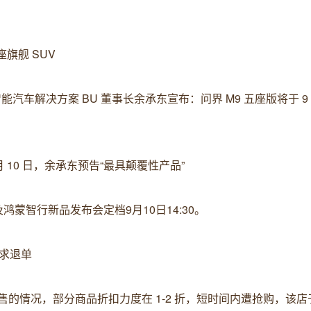
座旗舰 SUV
智能汽车解决方案 BU 董事长余承东宣布：问界 M9 五座版将于 9 月
 10 日，余承东预告“最具颠覆性产品”
蒙智行新品发布会定档9月10日14:30。
请求退单
售的情况，部分商品折扣力度在 1-2 折，短时间内遭抢购，该店于 8