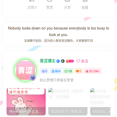
点赞
0
赞赏
分享
收藏
Nobody looks down on you because everybody is too busy to
look at you.
没谁瞧不起你，因为别人根本就没瞧你，大家都很忙的
青涩博主
关注
0
804
18
2
35.3W+
别让梦想只停留在梦里
WordPress和子比主题模板&网站美化方法教程-已更新到:23-01-8
青涩码支付（新年活动）