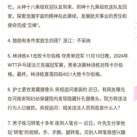
忙。从神十八乘组欢迎队友到来，到神十九乘组欢送队友回
家，探索浩瀚宇宙的精神在此赓续，发展航天事业的责任和
使命完成“交棒”。
4. 鼓励有条件家庭生四孩？浙江：不采纳
5. 林诗栋4-1击败卡尔伯格 夺男单冠军 11月10日晚，2024年
WTT乒乓球法兰克福冠军赛，男单决赛林诗栋对阵卡尔伯
格。最终，林诗栋直落四局4比1大胜卡尔伯格。
6. 护士更衣室藏摄像头 央视追问谁装的 近日，有网友曝光
在河南安阳妇幼保健院内发现隐藏针孔摄像头，院方称违法
行为人已被抓。央视追问：相关违法人员到底是什么人？
7. 男子练习转笔十多年 练到人笔合一 近日，叶先生分享他
玩“转笔”的视频，手、手腕、腿转笔。见别人转笔很感兴趣