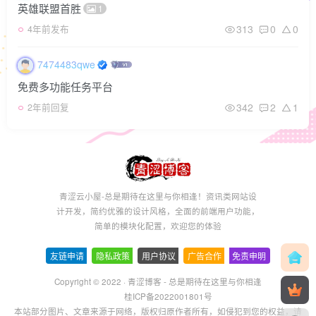
英雄联盟首胜
1
313
0
0
4年前发布
7474483qwe
免费多功能任务平台
342
2
1
2年前回复
青涩云小屋-总是期待在这里与你相逢！资讯类网站设
计开发，简约优雅的设计风格，全面的前端用户功能，
简单的模块化配置，欢迎您的体验
友链申请
-
隐私政策
-
用户协议
-
广告合作
-
免责申明
Copyright © 2022 ·
青涩博客 - 总是期待在这里与你相逢
桂ICP备2022001801号
本站部分图片、文章来源于网络，版权归原作者所有，如侵犯到您的权益，请