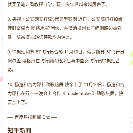
就买了笔，看教程自学，玩十多年后越来越厉害了。
8. 央视｜公安网安打谣3起典型案例 近日，公安部门打掉编
传旧案谣言“网络水军”团伙，并澄清柳州女子醉倒路边被强
暴、炫富博主24亿存款均为谣言。
9. 徐枫灿和苏-57飞行员合影 11月10日，俄罗斯苏-57飞行员
谢尔盖·博格丹在飞行训练结束后与中国女飞行员徐枫灿合
影。 ​
10. 杨迪和古力娜扎劲歌热舞 快亲上了 11月10日，杨迪和古
力娜扎在双十一晚会上合作《trouble maker》劲歌热舞，快
要亲上了。
—- 百度热搜新闻 End —-
知乎新闻