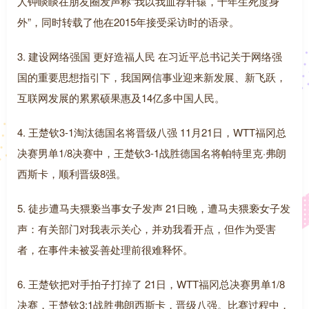
人钟睒睒在朋友圈发声称“我以我血荐轩辕，十年生死度身
外”，同时转载了他在2015年接受采访时的语录。
3. 建设网络强国 更好造福人民 在习近平总书记关于网络强
国的重要思想指引下，我国网信事业迎来新发展、新飞跃，
互联网发展的累累硕果惠及14亿多中国人民。
4. 王楚钦3-1淘汰德国名将晋级八强 11月21日，WTT福冈总
决赛男单1/8决赛中，王楚钦3-1战胜德国名将帕特里克·弗朗
西斯卡，顺利晋级8强。
5. 徒步遭马夫猥亵当事女子发声 21日晚，遭马夫猥亵女子发
声：有关部门对我表示关心，并劝我看开点，但作为受害
者，在事件未被妥善处理前很难释怀。
6. 王楚钦把对手拍子打掉了 21日，WTT福冈总决赛男单1/8
决赛，王楚钦3:1战胜弗朗西斯卡，晋级八强。比赛过程中，