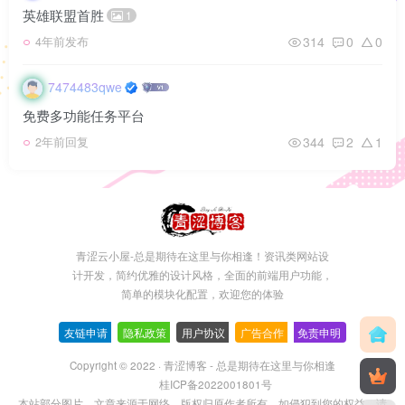
英雄联盟首胜
1
314
0
0
4年前发布
7474483qwe
免费多功能任务平台
344
2
1
2年前回复
青涩云小屋-总是期待在这里与你相逢！资讯类网站设
计开发，简约优雅的设计风格，全面的前端用户功能，
简单的模块化配置，欢迎您的体验
友链申请
-
隐私政策
-
用户协议
-
广告合作
-
免责申明
Copyright © 2022 ·
青涩博客 - 总是期待在这里与你相逢
桂ICP备2022001801号
本站部分图片、文章来源于网络，版权归原作者所有，如侵犯到您的权益，请