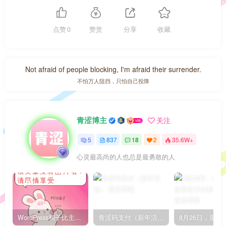
点赞
0
赞赏
分享
收藏
Not afraid of people blocking, I'm afraid their surrender.
不怕万人阻挡，只怕自己投降
青涩博主
关注
5
837
18
2
35.6W+
心灵最高尚的人也总是最勇敢的人
WordPress和子比主题模板&网站美化方法教程-已更新到:23-01-8
青涩码支付（新年活动）