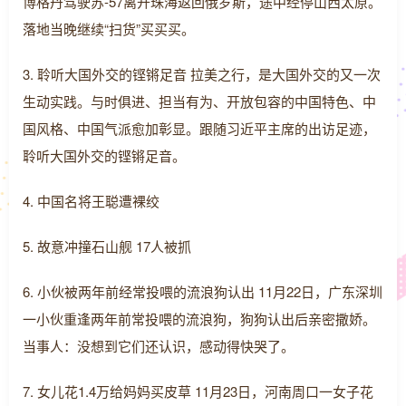
博格丹驾驶苏-57离开珠海返回俄罗斯，途中经停山西太原。
落地当晚继续“扫货”买买买。
3. 聆听大国外交的铿锵足音 拉美之行，是大国外交的又一次
生动实践。与时俱进、担当有为、开放包容的中国特色、中
国风格、中国气派愈加彰显。跟随习近平主席的出访足迹，
聆听大国外交的铿锵足音。
4. 中国名将王聪遭裸绞
5. 故意冲撞石山舰 17人被抓
6. 小伙被两年前经常投喂的流浪狗认出 11月22日，广东深圳
一小伙重逢两年前常投喂的流浪狗，狗狗认出后亲密撒娇。
当事人：没想到它们还认识，感动得快哭了。
7. 女儿花1.4万给妈妈买皮草 11月23日，河南周口一女子花