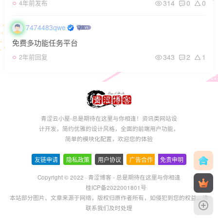
314
0
0
4年前发布
7474483qwe
免费多功能任务平台
343
2
1
2年前回复
青涩云小屋-总是期待在这里与你相逢！资讯类网站设
计开发，简约优雅的设计风格，全面的前端用户功能，
简单的模块化配置，欢迎您的体验
友链申请
-
隐私政策
-
用户协议
-
广告合作
-
免责申明
Copyright © 2022 ·
青涩博客 - 总是期待在这里与你相逢
桂ICP备2022001801号
本站部分图片、文章来源于网络，版权归原作者所有，如侵犯到您的权益，请
联系我们及时处理