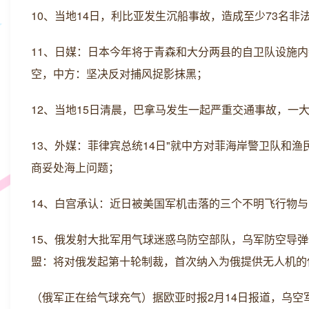
10、当地14日，利比亚发生沉船事故，造成至少73名
11、日媒：日本今年将于青森和大分两县的自卫队设施内
空，中方：坚决反对捕风捉影抹黑；
12、当地15日清晨，巴拿马发生一起严重交通事故，一
13、外媒：菲律宾总统14日"就中方对菲海岸警卫队和
商妥处海上问题；
14、白宫承认：近日被美国军机击落的三个不明飞行物
15、俄发射大批军用气球迷惑乌防空部队，乌军防空导
盟：将对俄发起第十轮制裁，首次纳入为俄提供无人机的
（俄军正在给气球充气）据欧亚时报2月14日报道，乌