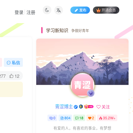
发布
开通会员
登录
注册
学习新知识
争做好青年
私信
277
12
青涩博主
关注
0
804
18
2
35.2W+
有爱的人，有喜欢的事业，有梦想