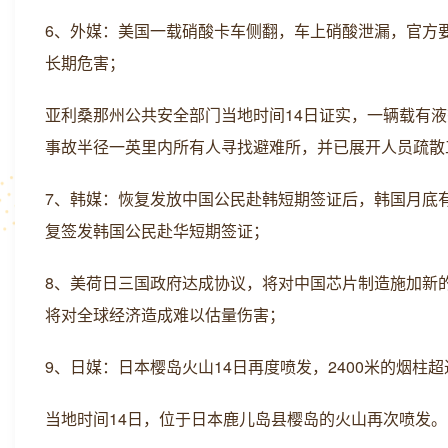
6、外媒：美国一载硝酸卡车侧翻，车上硝酸泄漏，官方
长期危害；
亚利桑那州公共安全部门当地时间14日证实，一辆载有
事故半径一英里内所有人寻找避难所，并已展开人员疏散
7、韩媒：恢复发放中国公民赴韩短期签证后，韩国月底
复签发韩国公民赴华短期签证；
8、美荷日三国政府达成协议，将对中国芯片制造施加新
将对全球经济造成难以估量伤害；
9、日媒：日本樱岛火山14日再度喷发，2400米的烟柱
当地时间14日，位于日本鹿儿岛县樱岛的火山再次喷发