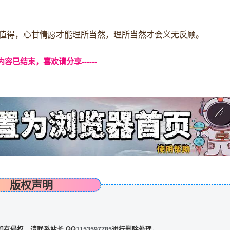
值得，心甘情愿才能理所当然，理所当然才会义无反顾。
本页内容已结束，喜欢请分享------
版权声明
有侵权，请联系站长 QQ
1153597785
进行删除处理。