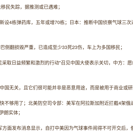
非法移民失踪，据推测或已遇难；
新设4栋弹药库，五年或增70栋；日本：推断中国侦察气球三次
大巴侧翻损毁严重，已造成至少33死23伤，车上为多国移民；
渔民采取日益频繁和激烈的行动"召见中国大使表示关切，中方：
与中国无关，且它们很可能并非是恶意用途，而是被用于商业或研
弹快不够用了；北美防空司令部：美军在阿拉斯加附近拦截4架俄
伊朗实体；
空军方面发布消息显示，自打中美因为气球事件闹得不可开交后，