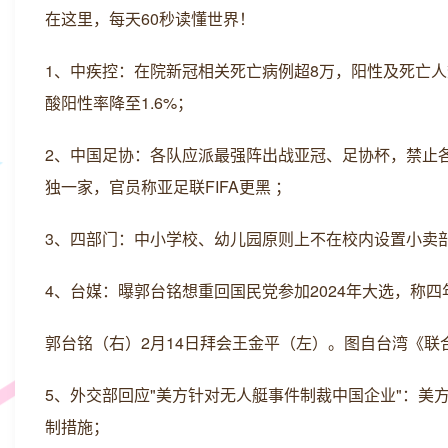
在这里，每天60秒读懂世界！
1、中疾控：在院新冠相关死亡病例超8万，阳性及死亡人数
酸阳性率降至1.6%；
2、中国足协：各队应派最强阵出战亚冠、足协杯，禁止
独一家，官员称亚足联FIFA更黑 ；
3、四部门：中小学校、幼儿园原则上不在校内设置小卖
4、台媒：曝郭台铭想重回国民党参加2024年大选，称四
郭台铭（右）2月14日拜会王金平（左）。图自台湾《联
5、外交部回应"美方针对无人艇事件制裁中国企业"：
制措施；