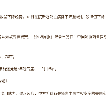
呈下降趋势，13日在院新冠死亡病例下降至9例，较峰值下降99
各队无故弃赛罢赛；《体坛周报》记者王勤伯：中国足协商业提成
部、超市；
年前退党是"年轻气盛、一时冲动"；
合报》
美方滥用武力、过度反应，中方将对有关损害中国主权安全的美国