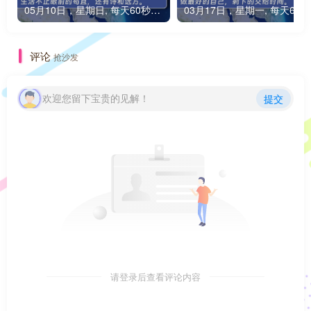
05月10日，星期日, 每天60秒读懂全世界！
0
评论
抢沙发
欢迎您留下宝贵的见解！
提交
请登录后查看评论内容