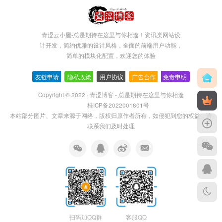
青涩云小屋-总是期待在这里与你相逢！资讯类网站设
计开发，简约优雅的设计风格，全面的前端用户功能，
简单的模块化配置，欢迎您的体验
友链申请
-
隐私政策
-
用户协议
-
广告合作
-
免责申明
Copyright © 2022 ·
青涩博客 - 总是期待在这里与你相逢
桂ICP备2022001801号
本站部分图片、文章来源于网络，版权归原作者所有，如侵犯到您的权益，请
联系我们及时处理
扫码加QQ群
客服QQ