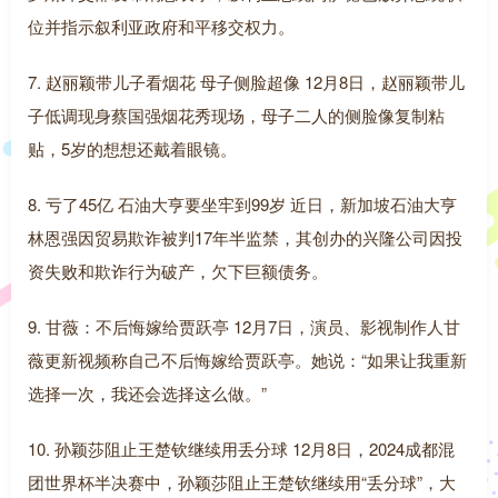
位并指示叙利亚政府和平移交权力。
7. 赵丽颖带儿子看烟花 母子侧脸超像 12月8日，赵丽颖带儿
子低调现身蔡国强烟花秀现场，母子二人的侧脸像复制粘
贴，5岁的想想还戴着眼镜。
8. 亏了45亿 石油大亨要坐牢到99岁 近日，新加坡石油大亨
林恩强因贸易欺诈被判17年半监禁，其创办的兴隆公司因投
资失败和欺诈行为破产，欠下巨额债务。
9. 甘薇：不后悔嫁给贾跃亭 12月7日，演员、影视制作人甘
薇更新视频称自己不后悔嫁给贾跃亭。她说：“如果让我重新
选择一次，我还会选择这么做。”
10. 孙颖莎阻止王楚钦继续用丢分球 12月8日，2024成都混
团世界杯半决赛中，孙颖莎阻止王楚钦继续用“丢分球”，大