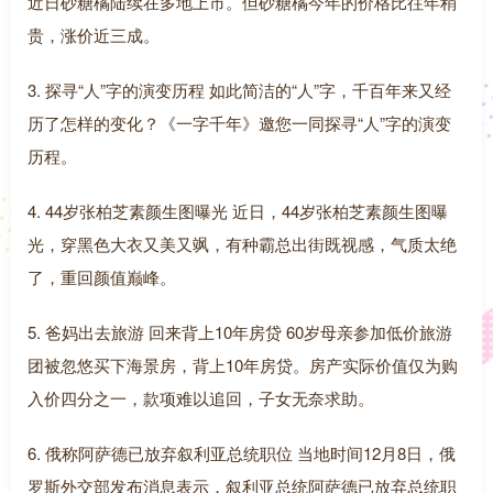
近日砂糖橘陆续在多地上市。但砂糖橘今年的价格比往年稍
贵，涨价近三成。
3. 探寻“人”字的演变历程 如此简洁的“人”字，千百年来又经
历了怎样的变化？《一字千年》邀您一同探寻“人”字的演变
历程。
4. 44岁张柏芝素颜生图曝光 近日，44岁张柏芝素颜生图曝
光，穿黑色大衣又美又飒，有种霸总出街既视感，气质太绝
了，重回颜值巅峰。
5. 爸妈出去旅游 回来背上10年房贷 60岁母亲参加低价旅游
团被忽悠买下海景房，背上10年房贷。房产实际价值仅为购
入价四分之一，款项难以追回，子女无奈求助。
6. 俄称阿萨德已放弃叙利亚总统职位 当地时间12月8日，俄
罗斯外交部发布消息表示，叙利亚总统阿萨德已放弃总统职