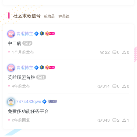
社区求救信号
帮助是一种美德
青涩博主
中二病
9
22
0
0
1个月前发布
青涩博主
英雄联盟首胜
1
314
0
0
4年前发布
7474483qwe
免费多功能任务平台
343
2
1
2年前回复