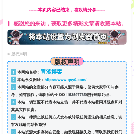
------本页内容已结束，喜欢请分享------
感谢您的来访，获取更多精彩文章请收藏本站。
©
版权声明
版权声明
青涩博客
1
本网站名称：
2
本站永久网址：
https://www.qsy0.com/
3
本网站的文章部分内容可能来源于网络，仅供大家学习与参
考，如有侵权，请联系站长 QQ
1153597785
进行删除处理。
4
本站一切资源不代表本站立场，并不代表本站赞同其观点和对
其真实性负责。
5
本站一律禁止以任何方式发布或转载任何违法的相关信息，访
客发现请向站长举报
6
本站资源大多存储在云盘，如发现链接失效，请联系我们我们