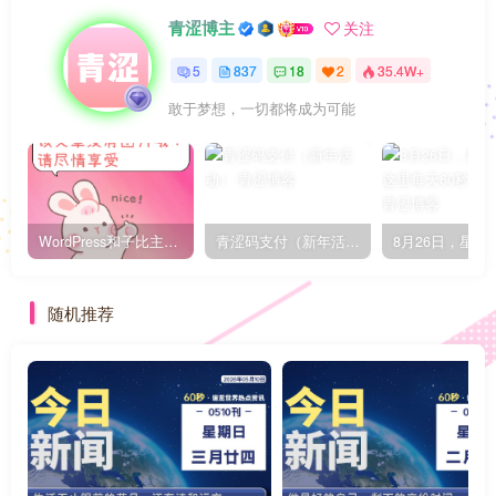
青涩博主
关注
5
837
18
2
35.4W+
敢于梦想，一切都将成为可能
WordPress和子比主题模板&网站美化方法教程-已更新到:23-01-8
青涩码支付（新年活动）
随机推荐