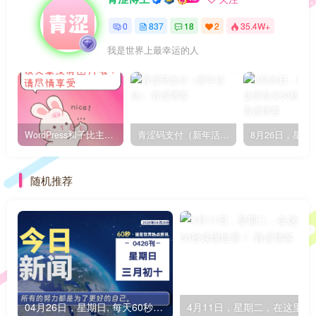
0
837
18
2
35.4W+
我是世界上最幸运的人
WordPress和子比主题模板&网站美化方法教程-已更新到:23-01-8
青涩码支付（新年活动）
随机推荐
04月26日，星期日, 每天60秒读懂全世界！
4月11日，星期