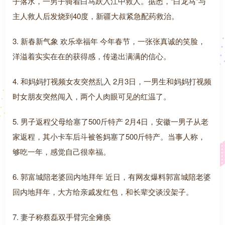
子落水，一男子骑着白马跃入江中救人。据悉，“白龙马”与
主人救人后发烧到40度，新疆大叔紧急配药救治。
3. 新春新气象 欢乐幸福年 今年春节，一张张真诚的笑脸，
洋溢着实实在在的获得感，传递出满满的信心。
4. 和妈妈打视频女友突然乱入 2月3日，一男生和妈妈打视频
时女朋友突然闯入，两个人肉眼可见的红温了。
5. 男子返程父母给塞了500斤特产 2月4日，安徽一男子从老
家返程，其小卡车后斗被爸妈塞了500斤特产。当事人称，
够吃一年，感觉自己很幸福。
6. 郭富城陪老婆回内地拜年 近日，有网友爆料郭富城陪老婆
回内地拜年，大方给亲戚发红包，和长辈交谈没架子。
7. 妻子称蔡磊双手臂完全瘫痪