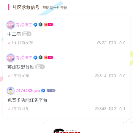
社区求救信号
帮助是一种美德
青涩博主
中二病
9
22
0
0
1个月前发布
青涩博主
英雄联盟首胜
1
314
0
0
4年前发布
7474483qwe
免费多功能任务平台
343
2
1
2年前回复