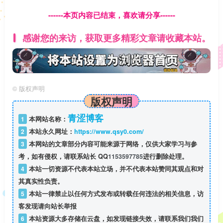
------本页内容已结束，喜欢请分享------
感谢您的来访，获取更多精彩文章请收藏本站。
©
版权声明
版权声明
青涩博客
1
本网站名称：
2
本站永久网址：
https://www.qsy0.com/
3
本网站的文章部分内容可能来源于网络，仅供大家学习与参
考，如有侵权，请联系站长 QQ
1153597785
进行删除处理。
4
本站一切资源不代表本站立场，并不代表本站赞同其观点和对
其真实性负责。
5
本站一律禁止以任何方式发布或转载任何违法的相关信息，访
客发现请向站长举报
6
本站资源大多存储在云盘，如发现链接失效，请联系我们我们