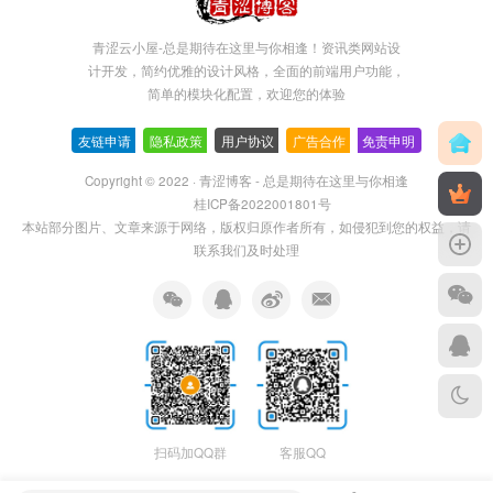
青涩云小屋-总是期待在这里与你相逢！资讯类网站设
计开发，简约优雅的设计风格，全面的前端用户功能，
简单的模块化配置，欢迎您的体验
友链申请
-
隐私政策
-
用户协议
-
广告合作
-
免责申明
Copyright © 2022 ·
青涩博客 - 总是期待在这里与你相逢
桂ICP备2022001801号
本站部分图片、文章来源于网络，版权归原作者所有，如侵犯到您的权益，请
联系我们及时处理
扫码加QQ群
客服QQ