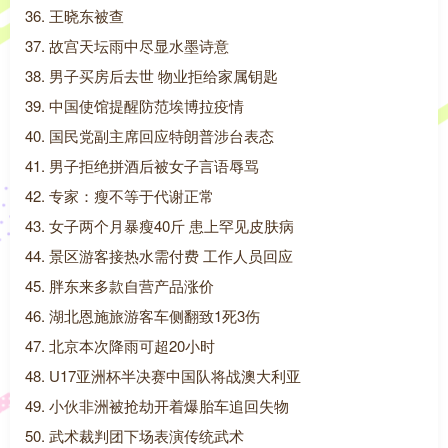
36. 王晓东被查
37. 故宫天坛雨中尽显水墨诗意
38. 男子买房后去世 物业拒给家属钥匙
39. 中国使馆提醒防范埃博拉疫情
40. 国民党副主席回应特朗普涉台表态
41. 男子拒绝拼酒后被女子言语辱骂
42. 专家：瘦不等于代谢正常
43. 女子两个月暴瘦40斤 患上罕见皮肤病
44. 景区游客接热水需付费 工作人员回应
45. 胖东来多款自营产品涨价
46. 湖北恩施旅游客车侧翻致1死3伤
47. 北京本次降雨可超20小时
48. U17亚洲杯半决赛中国队将战澳大利亚
49. 小伙非洲被抢劫开着爆胎车追回失物
50. 武术裁判团下场表演传统武术