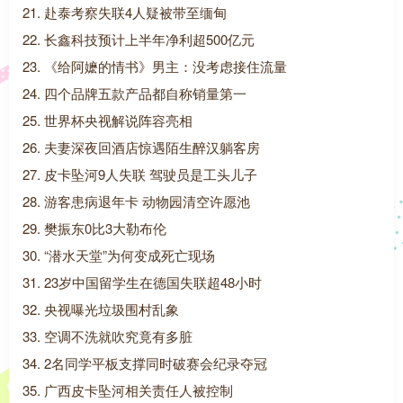
21. 赴泰考察失联4人疑被带至缅甸
22. 长鑫科技预计上半年净利超500亿元
23. 《给阿嬷的情书》男主：没考虑接住流量
24. 四个品牌五款产品都自称销量第一
25. 世界杯央视解说阵容亮相
26. 夫妻深夜回酒店惊遇陌生醉汉躺客房
27. 皮卡坠河9人失联 驾驶员是工头儿子
28. 游客患病退年卡 动物园清空许愿池
29. 樊振东0比3大勒布伦
30. “潜水天堂”为何变成死亡现场
31. 23岁中国留学生在德国失联超48小时
32. 央视曝光垃圾围村乱象
33. 空调不洗就吹究竟有多脏
34. 2名同学平板支撑同时破赛会纪录夺冠
35. 广西皮卡坠河相关责任人被控制