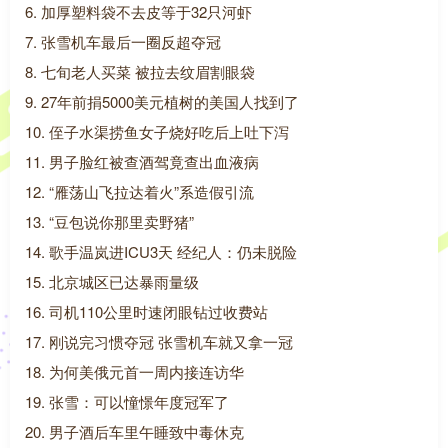
6. 加厚塑料袋不去皮等于32只河虾
7. 张雪机车最后一圈反超夺冠
8. 七旬老人买菜 被拉去纹眉割眼袋
9. 27年前捐5000美元植树的美国人找到了
10. 侄子水渠捞鱼女子烧好吃后上吐下泻
11. 男子脸红被查酒驾竟查出血液病
12. “雁荡山飞拉达着火”系造假引流
13. “豆包说你那里卖野猪”
14. 歌手温岚进ICU3天 经纪人：仍未脱险
15. 北京城区已达暴雨量级
16. 司机110公里时速闭眼钻过收费站
17. 刚说完习惯夺冠 张雪机车就又拿一冠
18. 为何美俄元首一周内接连访华
19. 张雪：可以憧憬年度冠军了
20. 男子酒后车里午睡致中毒休克