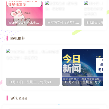
WordPress和子比主题模板&网站美化方法教程-已更新到:23-01-8
青涩码支付（新年活动）
随机推荐
01月03日，星期三，每天60秒读懂全世界！
1
评论
抢沙发