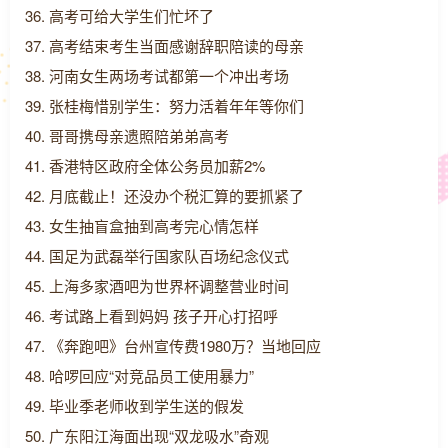
36. 高考可给大学生们忙坏了
37. 高考结束考生当面感谢辞职陪读的母亲
38. 河南女生两场考试都第一个冲出考场
39. 张桂梅惜别学生：努力活着年年等你们
40. 哥哥携母亲遗照陪弟弟高考
41. 香港特区政府全体公务员加薪2%
42. 月底截止！还没办个税汇算的要抓紧了
43. 女生抽盲盒抽到高考完心情怎样
44. 国足为武磊举行国家队百场纪念仪式
45. 上海多家酒吧为世界杯调整营业时间
46. 考试路上看到妈妈 孩子开心打招呼
47. 《奔跑吧》台州宣传费1980万？当地回应
48. 哈啰回应“对竞品员工使用暴力”
49. 毕业季老师收到学生送的假发
50. 广东阳江海面出现“双龙吸水”奇观