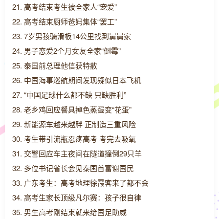
21. 高考结束考生被全家人“宠爱”
22. 高考结束厨师爸妈集体“罢工”
23. 7岁男孩骑滑板14公里找到舅舅家
24. 男子恋爱2个月女友全家“倒霉”
25. 泰国前总理他信获特赦
26. 中国海事巡航期间发现疑似日本飞机
27. “中国足球什么都不缺 只缺胜利”
28. 老乡鸡回应餐具掉色蒸蛋变“花蛋”
29. 新能源车越来越胖 正制造三重风险
30. 考生带引流瓶忍疼高考 考完去吸氧
31. 交警回应车主夜间在隧道撞倒29只羊
32. 多位书记省长会见泰国首富谢国民
33. 广东考生：高考地理徐霞客来了都不会
34. 高考生家长顶级凡尔赛：孩子很自律
35. 男生高考刚结束就来给国足助威