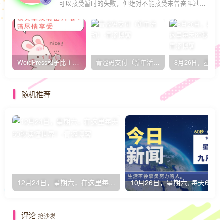
可以接受暂时的失败，但绝对不能接受未曾奋斗过的自己
WordPress和子比主题模板&网站美化方法教程-已更新到:23-01-8
青涩码支付（新年活动）
随机推荐
12月24日，星期六，在这里每天60秒读懂世界！
1
评论
抢沙发