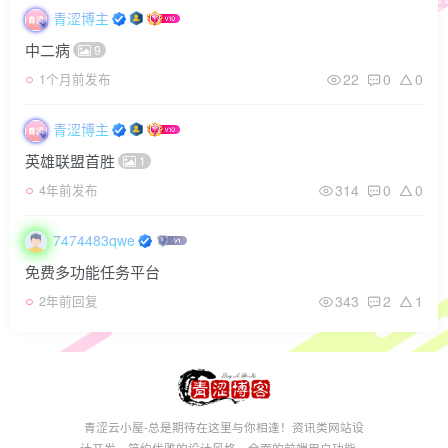
青涩博主
中二病
9
22
0
0
1个月前发布
青涩博主
英雄联盟首胜
1
314
0
0
4年前发布
7474483qwe
免费多功能任务平台
343
2
1
2年前回复
青涩云小屋-总是期待在这里与你相逢！资讯类网站设
计开发，简约优雅的设计风格，全面的前端用户功能，