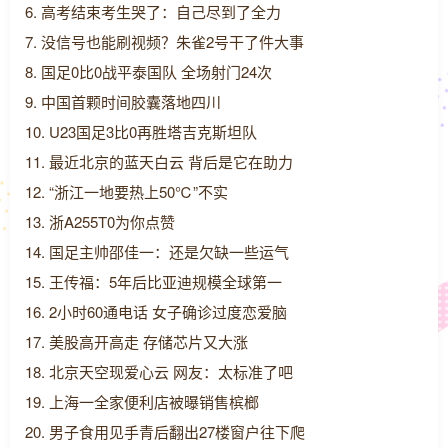
6. 高考结束考生哭了：自己尽到了全力
7. 没信号也能刷视频？朱雀2号干了件大事
8. 国足0比0战平泰国队 全场射门24次
9. 中国首颗时间胶囊落地四川
10. U23国足3比0再胜塔吉克斯坦队
11. 最近北京的蓝天白云 背后是它在助力
12. “浙江一地要热上50℃”不实
13. 浙A255T0为你点赞
14. 国足主帅邵佳一：还是欠缺一些运气
15. 王传福：5年后比亚迪规模全球第一
16. 2小时60通电话 女子确诊过度恋爱脑
17. 美股高开高走 存储芯片又大涨
18. 北京天空现爱心云 网友：太标准了吧
19. 上海一全家便利店被曝销售槟榔
20. 男子食用见手青后翻出27楼窗户往下爬