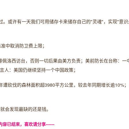
过。或许有一天我们可用储存卡来储存自己的"灵魂"，实现"意识
标准中取消防卫费上限；
排佩洛西访台，否则一切后果由美方负责；美前防长在台称：一
发言人：美国仍继续坚持一个中国政策；
年遭砍伐的森林面积超3980平方公里，较去年同期增长逾10%
，就会发现最缺的还是钱。
本页内容已结束，喜欢请分享------