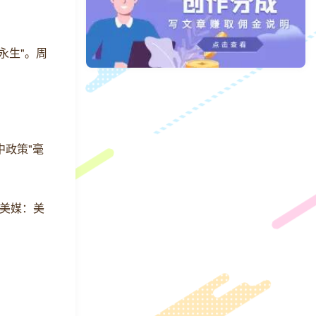
永生"。周
中政策"毫
；美媒：美