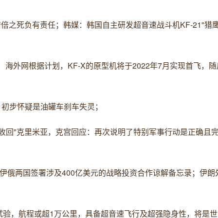
倍之死负有责任；韩媒：韩国自主研发超音速战斗机KF-21"猎鹰
海外网根据计划，KF-X的原型机将于2022年7月实现首飞，随后
伤，初步怀疑是油罐车刹车失灵；
"收回"克里米亚，克宫回应：再次说明了特别军事行动是正确且
伊俄两国签署涉及400亿美元的战略投资合作谅解备忘录；伊朗
飞试验，航程或超1万公里，具备超音速飞行及超强隐身性，将是