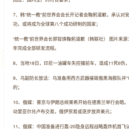
7、韩"统一教"前世界会会长开记者会鞠躬道歉，承认对安
功，或将成为全球第八个成功研制的国家；
“统一教”前世界会长郭锭焕鞠躬道歉（韩联社） 图片来源：
年完成全部研发流程。
8、当地18日，印尼一油罐车失控撞前车，造成11死6
9、乌副防长放话：乌准备用西方武器摧毁俄黑海舰队并
的；
10、俄媒：普京与伊朗总统莱希开始在德黑兰举行会晤。
动里亚尔兑卢布交易，俄伊贸易或逐步放弃美元；
11、俄媒：中国准备进行轰-20隐身远程战略轰炸机首