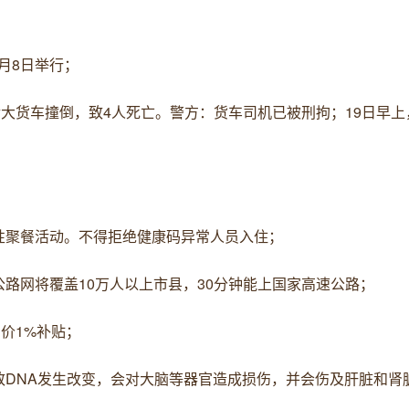
0月8日举行；
后大货车撞倒，致4人死亡。警方：货车司机已被刑拘；19日早
性聚餐活动。不得拒绝健康码异常人员入住；
路网将覆盖10万人以上市县，30分钟能上国家高速公路；
价1%补贴；
致DNA发生改变，会对大脑等器官造成损伤，并会伤及肝脏和肾