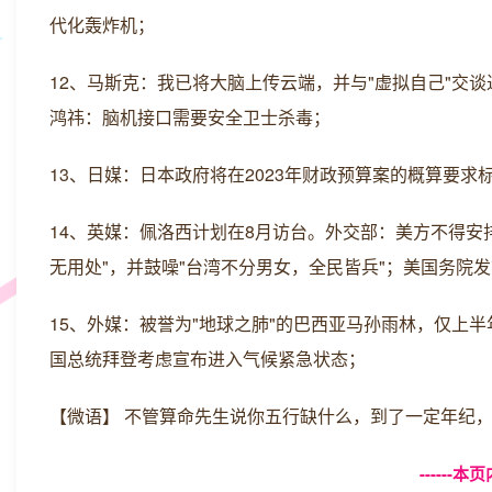
代化轰炸机；
12、马斯克：我已将大脑上传云端，并与"虚拟自己"交谈
鸿祎：脑机接口需要安全卫士杀毒；
13、日媒：日本政府将在2023年财政预算案的概算要求
14、英媒：佩洛西计划在8月访台。外交部：美方不得安
无用处"，并鼓噪"台湾不分男女，全民皆兵"；美国务院
15、外媒：被誉为"地球之肺"的巴西亚马孙雨林，仅上半
国总统拜登考虑宣布进入气候紧急状态；
【微语】 不管算命先生说你五行缺什么，到了一定年纪
------