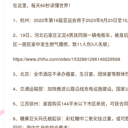
在这里，每天60秒读懂世界！
1、杭州：2022年第19届亚运会将于2023年9月23日至1
2、19日，河北石家庄正定4男孩同骑一辆电瓶车，被身
区一居民家中发生燃气爆燃，致11人伤3人失联；
https://www.zhihu.com/video/1532881296149229568
3、北京：全市酒店不承办婚宴、生日宴、团体宴等群体
4、交通运输部：加快推进公路沿线充电设施建设。国家公
5、江苏徐州：家庭购买144平米以下市区新房，可获合同
6、糖果巨头玛氏被起诉：彩虹糖中二氧化钛过量，或可
回应：国内生产的符合要求；