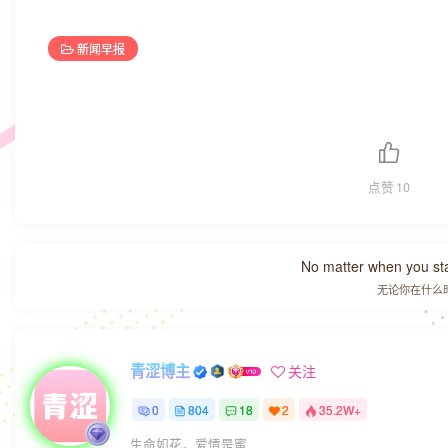
新闻早报
点赞
10
No matter when you start
无论你在什么
青涩博主
关注
0
804
18
2
35.2W+
生命如花，爱情是蜜