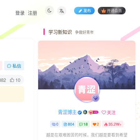
发布
开通会员
登录
注册
学习新知识
争做好青年
私信
382
10
青涩博主
关注
0
804
18
2
35.2W+
越是在艰难困苦的时候，我们越是要看到希望