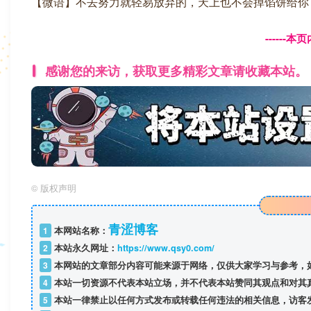
【微语】不去努力就轻易放弃的，天上也不会掉馅饼给你
------
感谢您的来访，获取更多精彩文章请收藏本站。
©
版权声明
青涩博客
1
本网站名称：
2
本站永久网址：
https://www.qsy0.com/
3
本网站的文章部分内容可能来源于网络，仅供大家学习与参考，如
4
本站一切资源不代表本站立场，并不代表本站赞同其观点和对其
5
本站一律禁止以任何方式发布或转载任何违法的相关信息，访客