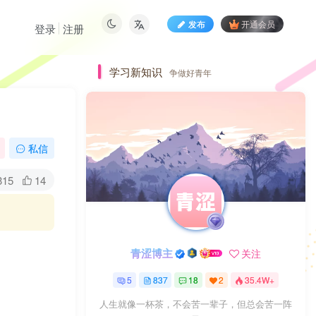
发布
开通会员
登录
注册
学习新知识
争做好青年
私信
315
14
青涩博主
关注
5
837
18
2
35.4W+
人生就像一杯茶，不会苦一辈子，但总会苦一阵