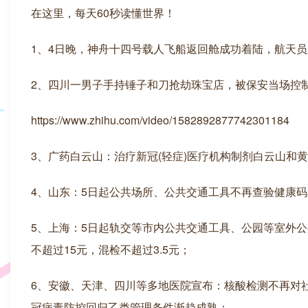
在这里，每天60秒读懂世界！
1、4日晚，神舟十四号载人飞船返回舱成功着陆，航天
2、四川一男子手持锤子和刀抢劫珠宝店，被保安当场控
https://www.zhihu.com/video/1582892877742301184
3、广药白云山：治疗新冠(轻症)医疗机构制剂白云山和黄
4、山东：5日起公共场所、公共交通工具不再查验健康码
5、上海：5日起轨交等市内公共交通工具、公园等室外
不超过15元，混检不超过3.5元；
6、安徽、天津、四川等多地医院宣布：核酸检测不再对
冠病毒防控回归乙类管理条件渐趋成熟；