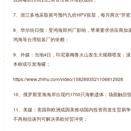
7、浙江多地采取摇号预约九价HPV疫苗，每月两次"开奖
8、华尔街日报：受鸿海郑州厂影响，苹果要求供应商加
鸿海等台湾组装厂的依赖；
9、外媒：当地4日，印尼塞梅鲁火山发生大规模喷发：滚
本称或引发海啸；
https://www.zhihu.com/video/1582893521106812928
10、俄罗斯里海海岸出现约1700只海豹遗体：场面触
11、美媒：美国和欧洲或因美推动国内投资而发生贸易
不再相信谈判可解决美欧经贸冲突；