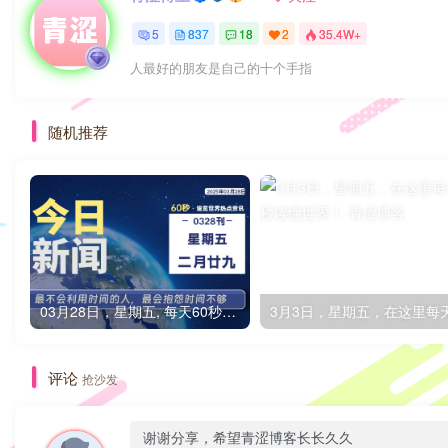
5
837
18
2
35.4W+
人最好的朋友是自己的十个手指
随机推荐
03月28日，星期五, 每天60秒读懂全世界！
评论
抢沙发