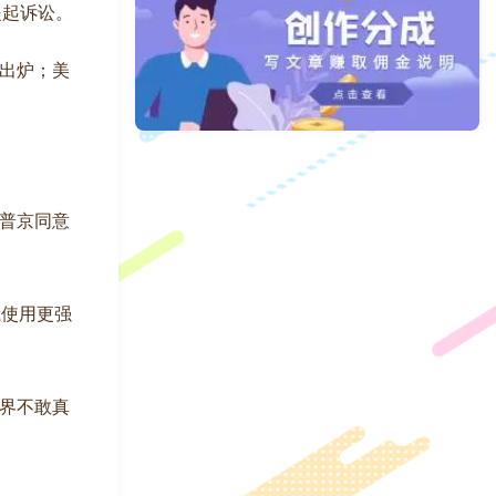
提起诉讼。
出炉；美
普京同意
俄使用更强
世界不敢真