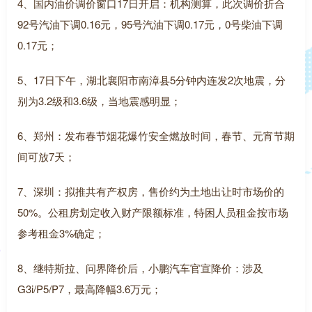
4、国内油价调价窗口17日开启：机构测算，此次调价折合
92号汽油下调0.16元，95号汽油下调0.17元，0号柴油下调
0.17元；
5、17日下午，湖北襄阳市南漳县5分钟内连发2次地震，分
别为3.2级和3.6级，当地震感明显；
6、郑州：发布春节烟花爆竹安全燃放时间，春节、元宵节期
间可放7天；
7、深圳：拟推共有产权房，售价约为土地出让时市场价的
50%。公租房划定收入财产限额标准，特困人员租金按市场
参考租金3%确定；
8、继特斯拉、问界降价后，小鹏汽车官宣降价：涉及
G3i/P5/P7，最高降幅3.6万元；