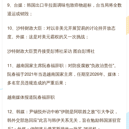
9、台媒：韩国出口辛拉面调味包致癌物超标，台当局将全数
退运或销毁；
10、沙特财政大臣：对以非美元开展贸易的讨论持开放态
度。外媒：这是对美元霸权的又一次挑战；
沙特财政大臣贾丹接受彭博社采访 图自彭博社
11、越南国家主席阮春福辞职：对防疫腐败"负政治责任"。
阮春福于2021年当选越南国家主席，任期至2026年。媒体：
多名官员违规造成的严重后果；
越南媒体报道阮春福辞职
12、韩媒：尹锡悦外访中称"伊朗是阿联酋之敌"引大争议，
韩外交部急回应"此言与韩伊关系无关，旨在勉励韩国派驻官
兵"；外媒：伊朗将从俄罗斯接收一批苏-35战机；