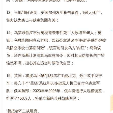
13、当地16日凌晨，美国加州发生枪击事件，致6人死亡，
警方认为袭击与贩毒集团有关；
14、乌第聂伯罗市公寓楼遭袭事件死亡人数增至45人；英
媒：乌总统顾问宣布辞职，曾就公寓遭袭事件称"是俄导弹被
乌防空系统击落后所致"，该言论引发乌方"内讧"；乌前议
员：泽连斯基计划清算乌军总司令，因对其日益增长的声望
恼怒不满，担心其在适当时候取代自己；
15、英国：将援乌14辆"挑战者2"主战坦克、数百装甲防护
车；美几十个"星链"系统和80多架无人机已交付乌克兰军
队；俄国防部：2023年至2026年，俄军将进行大规模调整，
扩军至150万人，将成立新跨兵种战略军区；
“挑战者2”主战坦克。