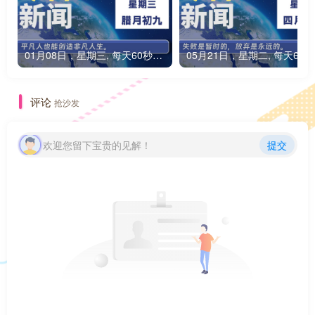
01月08日，星期三, 每天60秒读懂全世界！
0
评论
抢沙发
欢迎您留下宝贵的见解！
提交