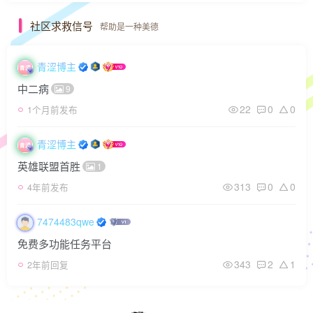
社区求救信号
帮助是一种美德
青涩博主
中二病
9
22
0
0
1个月前发布
青涩博主
英雄联盟首胜
1
313
0
0
4年前发布
7474483qwe
免费多功能任务平台
343
2
1
2年前回复