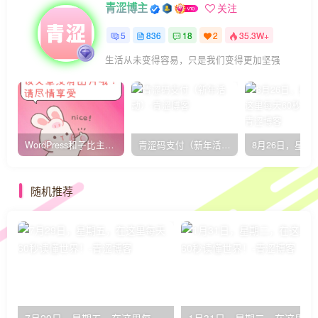
青涩博主
关注
5
836
18
2
35.3W+
生活从未变得容易，只是我们变得更加坚强
WordPress和子比主题模板&网站美化方法教程-已更新到:23-01-8
青涩码支付（新年活动）
随机推荐