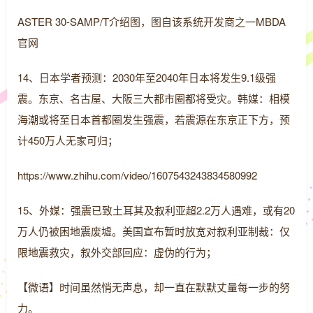
ASTER 30-SAMP/T介绍图，图自该系统开发商之一MBDA
官网
14、日本学者预测：2030年至2040年日本将发生9.1级强
震。东京、名古屋、大阪三大都市圈都将受灾。韩媒：相模
海潮或将至日本首都圈发生强震，若震源在东京正下方，预
计450万人无家可归；
https://www.zhihu.com/video/1607543243834580992
15、外媒：强震已致土耳其及叙利亚超2.2万人遇难，或有20
万人仍被困地震废墟。美国宣布暂时放宽对叙利亚制裁：仅
限地震救灾，叙外交部回应：虚伪的行为；
【微语】时间虽然悄无声息，却一直在默默丈量每一步的努
力。