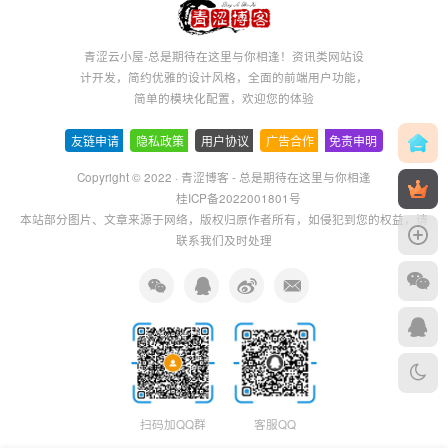
青涩云小屋-总是期待在这里与你相逢！资讯类网站设
计开发，简约优雅的设计风格，全面的前端用户功能，
简单的模块化配置，欢迎您的体验
友链申请
-
隐私政策
-
用户协议
-
广告合作
-
免责申明
Copyright © 2022 ·
青涩博客 - 总是期待在这里与你相逢
桂ICP备2022001801号
本站部分图片、文章来源于网络，版权归原作者所有，如侵犯到您的权益，请
联系我们及时处理
扫码加QQ群
客服QQ