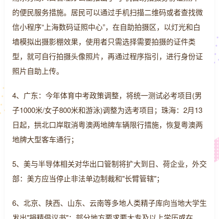
的便民服务措施。居民可以通过手机扫描二维码或者查找微
信小程序“上海数码证照中心”，在自助拍摄区，以灯光和白
墙模拟出摄影棚效果，使用者只需选择需要拍摄的证件类
型，就可自行拍摄头像照片，再通过程序指引，进行身份证
照片自助上传。
4、广东：今年体育中考政策调整，将统一测试必考项目(男
子1000米/女子800米和游泳)调整为选考项目；珠海：2月13
日起，拱北口岸取消粤澳两地牌车辆限行措施，恢复粤澳两
地牌大型客车通行；
5、美与半导体相关对华出口管制将扩大到日、荷企业，外交
部：美方应当停止非法单边制裁和"长臂管辖"；
6、北京、陕西、山东、云南等多地人类精子库向当地大学生
发出"捐精倡议书"：部分地方要求要大专及以上学历或在