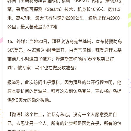
韩国自主研制的超音速战机“猎鹰”（KF-21）战机。搭载双引
擎，采用低可探测（Stealth）技术，机身长16.9米、宽11.2
米、高4.7米，最大飞行时速为2200公里，续航里程为2900
公里，最大装载量为7.7吨
15、外媒：当地20日，拜登突访乌克兰基辅，宣布将援助乌
5亿美元，在逗留5小时后离开，白宫官员称，拜登启程去基
辅前几小时通知了俄方；泽连斯基称"俄军春季攻势已打
响"，俄专家：乌军也在做反攻准备；
报道称，此次访问出乎意料，因为拜登的公开行程表明，他
原本要访问的是波兰。拜登这次到访乌克兰，宣布将向乌提
供5亿美元的额外援助。
【微语】这个世上，谁都有私心，没有一个人愿意委屈自
己，去忍让另一个人。所有的让步都是因为在乎，所有的包