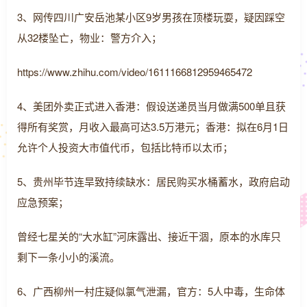
3、网传四川广安岳池某小区9岁男孩在顶楼玩耍，疑因踩空
从32楼坠亡，物业：警方介入；
https://www.zhihu.com/video/1611166812959465472
4、美团外卖正式进入香港：假设送递员当月做满500单且获
得所有奖赏，月收入最高可达3.5万港元；香港：拟在6月1日
允许个人投资大市值代币，包括比特币以太币；
5、贵州毕节连旱致持续缺水：居民购买水桶蓄水，政府启动
应急预案；
曾经七星关的“大水缸”河床露出、接近干涸，原本的水库只
剩下一条小小的溪流。
6、广西柳州一村庄疑似氯气泄漏，官方：5人中毒，生命体