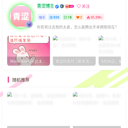
青涩博主
关注
5
836
18
2
35.3W+
你若将过去抱的太紧，怎么能腾出手来拥抱现在？
WordPress和子比主题模板&网站美化方法教程-已更新到:23-01-8
青涩码支付（新年活动）
随机推荐