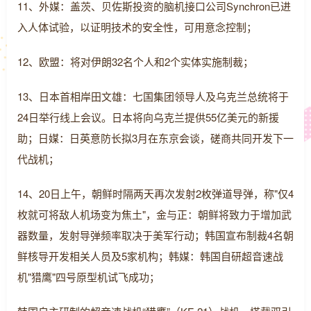
11、外媒：盖茨、贝佐斯投资的脑机接口公司Synchron已进
入人体试验，以证明技术的安全性，可用意念控制；
12、欧盟：将对伊朗32名个人和2个实体实施制裁；
13、日本首相岸田文雄：七国集团领导人及乌克兰总统将于
24日举行线上会议。日本将向乌克兰提供55亿美元的新援
助；日媒：日英意防长拟3月在东京会谈，磋商共同开发下一
代战机；
14、20日上午，朝鲜时隔两天再次发射2枚弹道导弹，称"仅4
枚就可将敌人机场变为焦土"，金与正：朝鲜将致力于增加武
器数量，发射导弹频率取决于美军行动；韩国宣布制裁4名朝
鲜核导开发相关人员及5家机构；韩媒：韩国自研超音速战
机"猎鹰"四号原型机试飞成功；