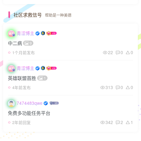
社区求救信号
帮助是一种美德
青涩博主
中二病
9
22
0
0
1个月前发布
青涩博主
英雄联盟首胜
1
313
0
0
4年前发布
7474483qwe
免费多功能任务平台
342
2
1
2年前回复