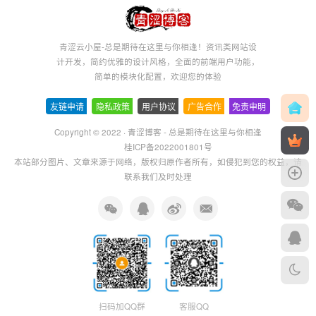
青涩云小屋-总是期待在这里与你相逢！资讯类网站设
计开发，简约优雅的设计风格，全面的前端用户功能，
简单的模块化配置，欢迎您的体验
友链申请
-
隐私政策
-
用户协议
-
广告合作
-
免责申明
Copyright © 2022 ·
青涩博客 - 总是期待在这里与你相逢
桂ICP备2022001801号
本站部分图片、文章来源于网络，版权归原作者所有，如侵犯到您的权益，请
联系我们及时处理
扫码加QQ群
客服QQ