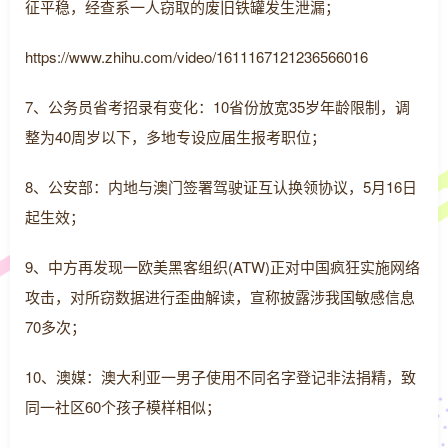
征平稳，经查系一人窃取的废旧铁罐发生泄漏；
https://www.zhihu.com/video/1611167121236566016
7、公务员省考招录有变化：10省份放宽35岁年龄限制，调
整为40周岁以下，多地专设应届生报考职位；
8、公安部：内地与澳门签署驾驶证互认换领协议，5月16日
起生效；
9、中方再发现一欧美黑客组织(ATW)正对中国疯狂实施网络
攻击，对所窃数据进行歪曲解读，宣称披露涉我国敏感信息
70多次；
10、澳媒：澳大利亚一男子使用不同名字登记非法捐精，致
同一社区60个孩子模样相似；