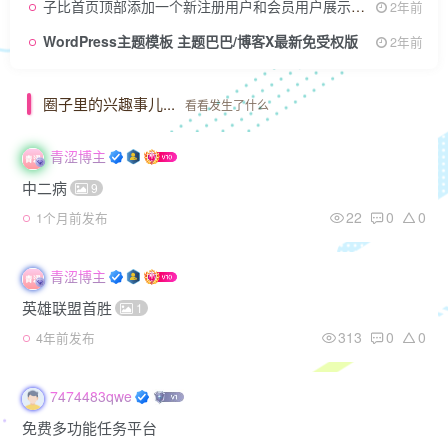
子比首页顶部添加一个新注册用户和会员用户展示代码+动态挂件（支持PC和移动端同步显示）
2年前
WordPress主题模板 主题巴巴/博客X最新免受权版
2年前
圈子里的兴趣事儿...
看看发生了什么
青涩博主
中二病
9
22
0
0
1个月前发布
青涩博主
英雄联盟首胜
1
313
0
0
4年前发布
7474483qwe
免费多功能任务平台