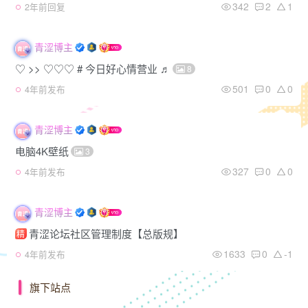
342
2
1
2年前回复
青涩博主
♡ >> ♡♡♡ # 今日好心情营业 ♬
8
501
0
0
4年前发布
青涩博主
电脑4K壁纸
3
327
0
0
4年前发布
青涩博主
青涩论坛社区管理制度【总版规】
精
1633
0
-1
4年前发布
旗下站点