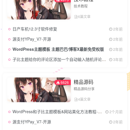
技术教程
6篇文章
日产车机12.3寸软件修复
2年前
源支付YPay_V7-开源
2年前
WordPress主题模板 主题巴巴/博客X最新免受权版
2年前
子比主题给你的评论区添加一个自动输入随机评论文字API功能
3年前
精品源码
6626
精品源码分享
4篇文章
WordPress和子比主题模板&网站美化方法教程-已更新到:23-01-8
2个月前
源支付YPay_V7-开源
2年前