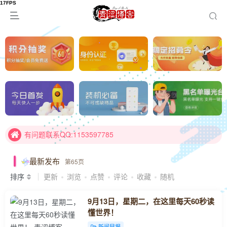
有问题联系QQ:1153597785
欢迎加入青涩交流群：109807732
有问题联系QQ:1153597785
欢迎加入青涩交流群：109807732
最新发布
第65页
排序
更新
浏览
点赞
评论
收藏
随机
9月13日，星期二，在这里每天60秒读
懂世界！
新闻早报