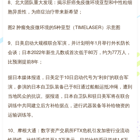
8、北大团队重大发现：揭示肝癌免疫微环境亚型和中性粒细
胞异质性，为癌症治疗带来新希望；
图2 肿瘤免疫微环境的5种亚型（TIMELASER）示意图
9、日美启动大规模联合军演，并计划明年1月举行外长防长
会谈；日本2022年新生儿数或首次低于80万，约为77万人，
比预测提前8年；
据日本媒体报道，日美定于10日启动代号为“利剑”的联合军
演，参演的日本自卫队装备已于8日通过船舶运抵冲绳，遭到
当地民众的抗议。据报道，日本自卫队和驻日美军将在联合
训练中共同建立后方补给据点，进行武器装备等补给物资的
运输训练等。
10、摩根大通：数字资产交易所FTX危机引发加密行业流动
性恐慌，比特币或跌至1.3万美元。目前比特币已跌破1.6万