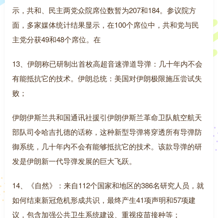
示，共和、民主两党众院席位数暂为207和184。参议院方
面，多家媒体统计结果显示，在100个席位中，共和党与民
主党分获49和48个席位。在
13、伊朗称已研制出首枚高超音速弹道导弹：几十年内不会
有能抵抗它的技术。伊朗总统：美国对伊朗极限施压尝试失
败；
伊朗伊斯兰共和国通讯社援引伊朗伊斯兰革命卫队航空航天
部队司令哈吉扎德的话称，这种新型导弹将穿透所有导弹防
御系统，几十年内不会有能够抵抗它的技术。该款导弹的研
发是伊朗新一代导弹发展的巨大飞跃。
14、《自然》：来自112个国家和地区的386名研究人员，就
如何结束新冠危机形成共识，最终产生41项声明和57项建
议，包含加强公共卫生系统建设、重视疫苗接种等；