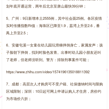
划年底开通运营，两年后北京至唐山最快39分钟；
5、广州：9日新增本土2555例，其中社会面25例。各区疫情
实时传播指数Rt值：海珠区已降至1.9，荔湾上升至2.6，番
禺上升至2.5；
6、安徽屯溪一女童在幼儿园玩滑梯摔倒身亡，家属发声：孩
子脸朝下摔倒，找到时脸色发青。出事时幼儿园小朋友还叫
了老师，但老师没听到。警方：排除刑事案件可能；
https://www.zhihu.com/video/1574196135018811392
7、成都：高层次人才购房可不受户籍、社保缴纳时间与限购
区域限制；深圳：10日起可网上申请认购人才住房，房价约
为市场价六折；