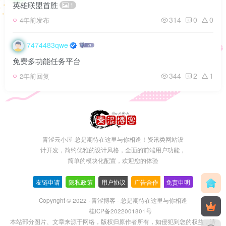
青涩博主
英雄联盟首胜
1
314
0
0
4年前发布
7474483qwe
免费多功能任务平台
344
2
1
2年前回复
青涩云小屋-总是期待在这里与你相逢！资讯类网站设
计开发，简约优雅的设计风格，全面的前端用户功能，
简单的模块化配置，欢迎您的体验
友链申请
-
隐私政策
-
用户协议
-
广告合作
-
免责申明
Copyright © 2022 ·
青涩博客 - 总是期待在这里与你相逢
桂ICP备2022001801号