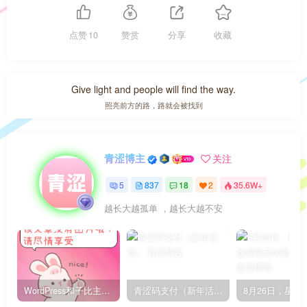
点赞
10
赞赏
分享
收藏
No matter how complicated your life is, you have to maintain
your elegance.
不论生活如何复杂，总要保持自己的那一份优雅
青涩博主
关注
5
837
18
2
35.6W+
可以接受暂时的失败，但绝对不能接受未曾奋斗过的自己