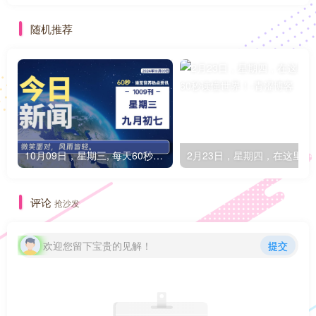
WordPress和子比主题模板&网站美化方法教程-已更新到:23-01-8
青涩码支付（新年活动）
随机推荐
10月09日，星期三, 每天60秒读懂全世界！
2月23日，星期
评论
抢沙发
欢迎您留下宝贵的见解！
提交