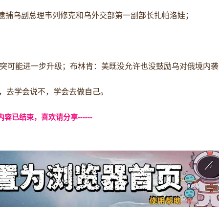
，逮捕乌副总理韦列修克和乌外交部第一副部长扎帕洛娃；
冲突可能进一步升级；布林肯：美既没允许也没鼓励乌对俄境内袭
，去学会说不，学会去做自己。
本页内容已结束，喜欢请分享------