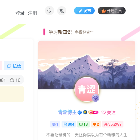
发布
开通会员
登录
注册
学习新知识
争做好青年
私信
381
16
青涩博主
关注
1
804
18
2
35.2W+
不要让糟糕的一天让你误以为有个糟糕的人生