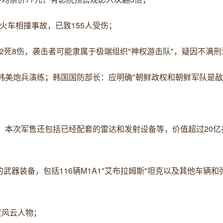
火车相撞事故，已致155人受伤；
2死8伤，袭击者可能隶属于极端组织"神权游击队"，疑因不满
制韩美炮兵演练；韩国国防部长：应明确"朝鲜政权和朝鲜军队是敌
弹，本次军售还包括已经配套的雷达和发射设备等，价值超过20
的武器装备，包括116辆M1A1"艾布拉姆斯"坦克以及其他车辆和
度风云人物；