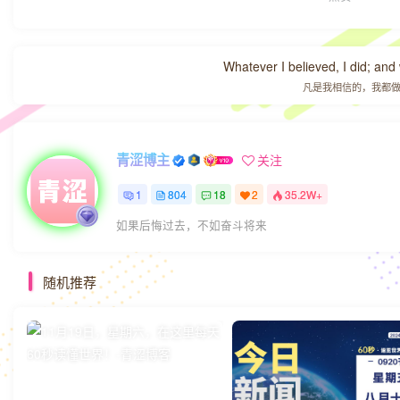
Whatever I believed, I did; and
凡是我相信的，我都
青涩博主
关注
1
804
18
2
35.2W+
如果后悔过去，不如奋斗将来
随机推荐