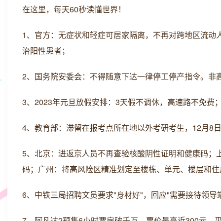
在这里，每天60秒读懂世界！
1、官方：无症状和轻症可居家隔离，不再对跨地区流动
治阳性患者；
2、国务院安委会：不得随意下达一律停工停产指令。非
3、2023年元旦放假安排：3天假不调休，高速路不免费
4、教育部：滞留在报考点所在地以外考研考生，12月8
5、北京：进返京人员不再查验核酸阴性证明和健康码；上
码；广州：将高风险区精准划定至楼栋、单元、楼层和住
6、中铁三局招聘文员要求"身材好"，回应"需要接待领导
7、阿凡达2预售6小时票房破千万，票价最高近300元，