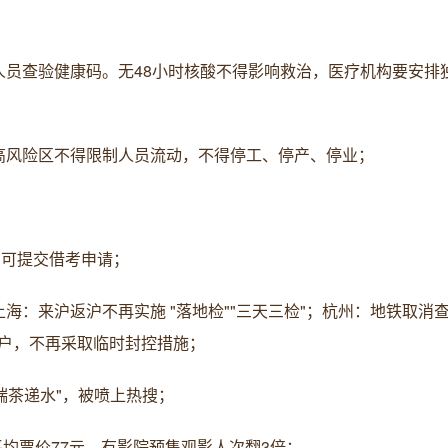
人员查验健康码。无48小时核酸不得影响救治，医疗机构要安排
高风险区不得限制人员流动，不得停工、停产、停业；
；
日可提交借考申请；
海：来沪返沪不再实施 "落地检""三天三检"；杭州：地铁取消
户，不再采取临时封控措施；
端茶递水"，被喷上热搜；
平均票价77元，有影院预售观影人次翻3倍；