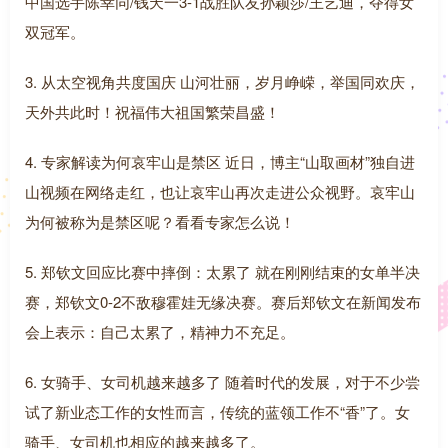
中国选手陈幸同/钱天一3-1战胜队友孙颖莎/王艺迪，夺得女
双冠军。
3. 从太空视角共度国庆 山河壮丽，岁月峥嵘，举国同欢庆，
天外共此时！祝福伟大祖国繁荣昌盛！
4. 专家解读为何哀牢山是禁区 近日，博主“山取画材”独自进
山视频在网络走红，也让哀牢山再次走进公众视野。哀牢山
为何被称为是禁区呢？看看专家怎么说！
5. 郑钦文回应比赛中摔倒：太累了 就在刚刚结束的女单半决
赛，郑钦文0-2不敌穆霍娃无缘决赛。赛后郑钦文在新闻发布
会上表示：自己太累了，精神力不充足。
6. 女骑手、女司机越来越多了 随着时代的发展，对于不少尝
试了新业态工作的女性而言，传统的蓝领工作不“香”了。女
骑手、女司机也相应的越来越多了。