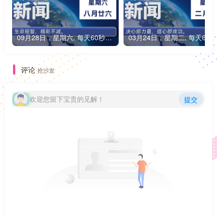
09月28日，星期六, 每天60秒读懂全世界！
0
评论
抢沙发
欢迎您留下宝贵的见解！
提交