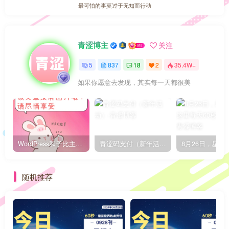
最可怕的事莫过于无知而行动
青涩博主
关注
5
837
18
2
35.4W+
如果你愿意去发现，其实每一天都很美
WordPress和子比主题模板&网站美化方法教程-已更新到:23-01-8
青涩码支付（新年活动）
随机推荐